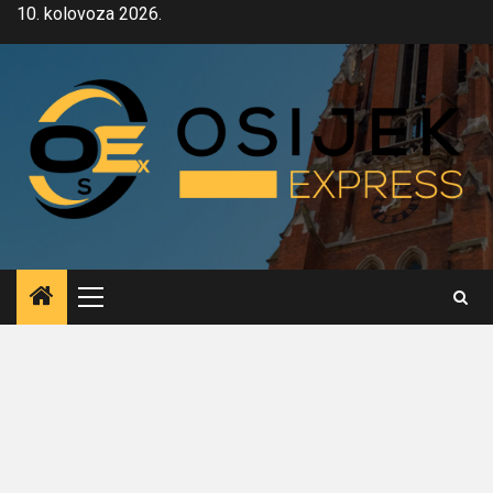
Skip
10. kolovoza 2026.
to
content
Primary
Menu