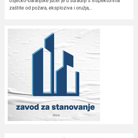
osječko-baranjske jučer je u suradnji s inspektorima
zaštite od požara, eksploziva i oružja,...