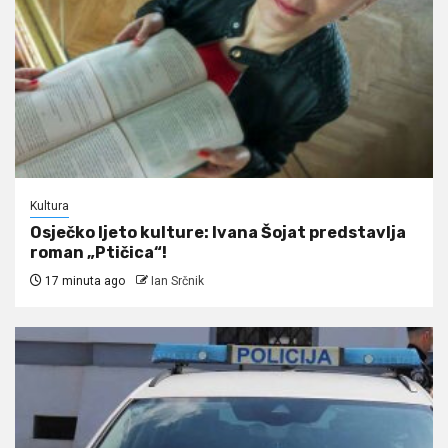
Kultura
Osječko ljeto kulture: Ivana Šojat predstavlja
roman „Ptičica“!
17 minuta ago
Ian Srčnik