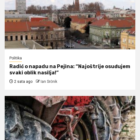
Politika
Radić o napadu na Pejina: “Najoštrije osuđujem
svaki oblik nasilja!”
2 sata ago
Ian Srčnik