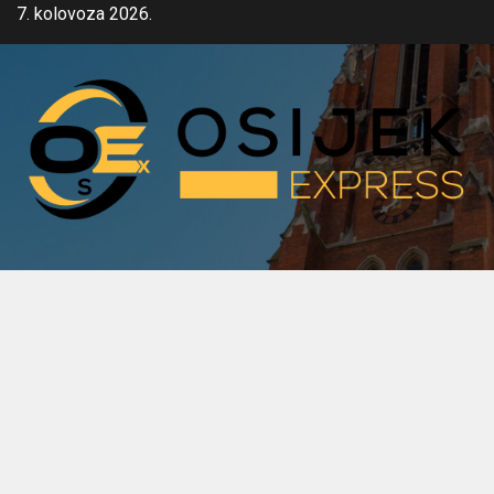
Skip
7. kolovoza 2026.
to
content