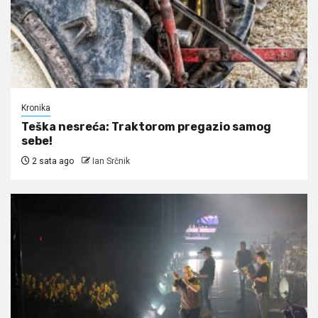
Kronika
Teška nesreća: Traktorom pregazio samog
sebe!
2 sata ago
Ian Srčnik