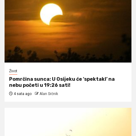
Život
Pomrčina sunca: U Osijeku će ‘spektakl’ na
nebu početi u 19:26 sati!
4 sata ago
Alan Srčnik