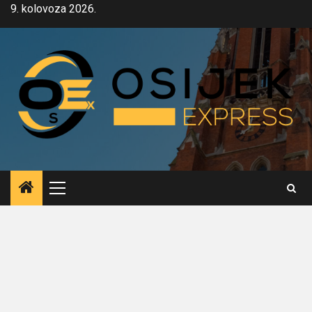
Skip
9. kolovoza 2026.
to
content
Primary
Menu