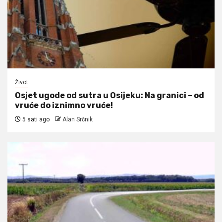
Život
Osjet ugode od sutra u Osijeku: Na granici – od
vruće do iznimno vruće!
5 sati ago
Alan Srčnik