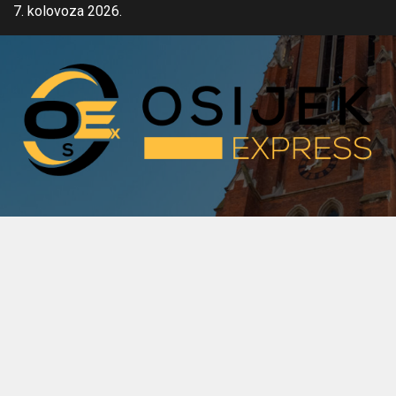
Skip
7. kolovoza 2026.
to
content