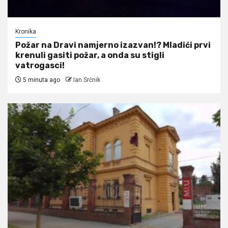
Kronika
Požar na Dravi namjerno izazvan!? Mladići prvi
krenuli gasiti požar, a onda su stigli
vatrogasci!
5 minuta ago
Ian Srčnik