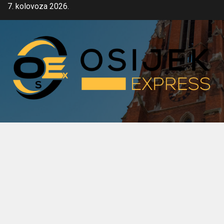
Skip
7. kolovoza 2026.
to
content