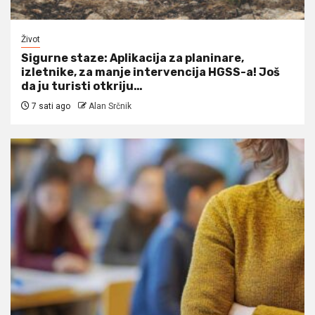
Život
Sigurne staze: Aplikacija za planinare,
izletnike, za manje intervencija HGSS-a! Još
da ju turisti otkriju…
7 sati ago
Alan Srčnik