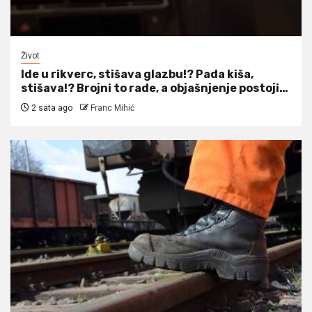
Život
Ide u rikverc, stišava glazbu!? Pada kiša,
stišava!? Brojni to rade, a objašnjenje postoji…
2 sata ago
Franc Mihić