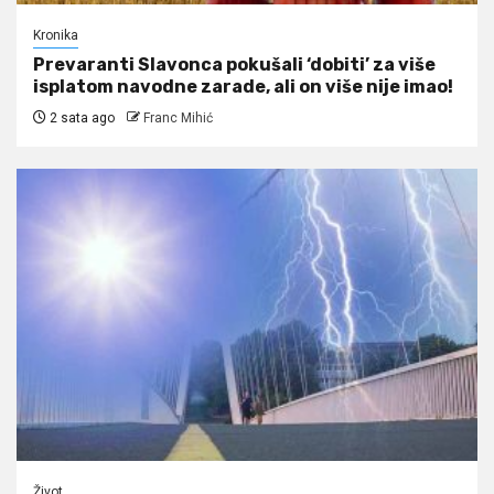
Kronika
Prevaranti Slavonca pokušali ‘dobiti’ za više
isplatom navodne zarade, ali on više nije imao!
2 sata ago
Franc Mihić
Život