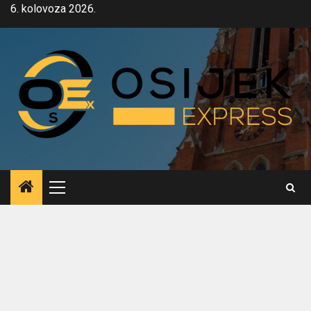
Skip
6. kolovoza 2026.
to
content
Primary
Menu