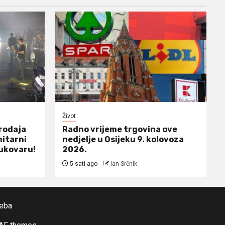
Život
prodaja
Radno vrijeme trgovina ove
nitarni
nedjelje u Osijeku 9. kolovoza
ukovaru!
2026.
5 sati ago
Ian Srčnik
reba