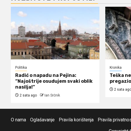
Politika
Kronika
Radić o napadu na Pejina:
Teška ne
“Najoštrije osuđujem svaki oblik
pregazio
nasilja!”
2 sata ag
2 sata ago
Ian Srčnik
O nama
Oglašavanje
Pravila korištenja
Pravila privatnos