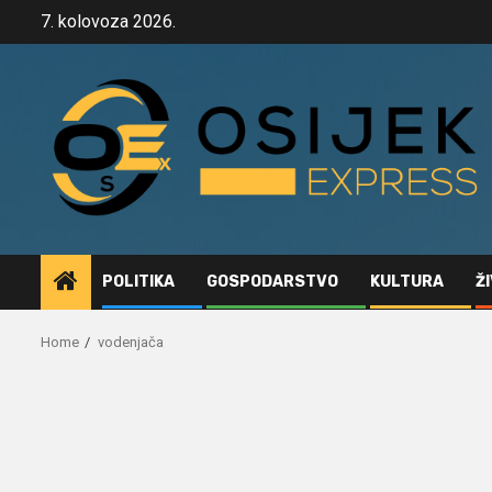
Skip
7. kolovoza 2026.
to
content
POLITIKA
GOSPODARSTVO
KULTURA
Ž
Home
vodenjača