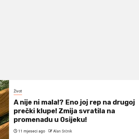
Život
A nije ni mala!? Eno joj rep na drugoj
prečki klupe! Zmija svratila na
promenadu u Osijeku!
11 mjeseci ago
Alan Srčnik