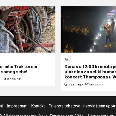
Život
sreća: Traktorom
Danas u 12:00 krenula 
 samog sebe!
ulaznica za veliki huma
koncert Thompsona u V
o
Ian Srčnik
5 sati ago
Ian Srčnik
ti
Impressum
Kontakt
Prijenos tekstova i neovlaštena upot