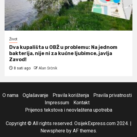
Život
Dva kupališta u OBŽ u problemu: Na jednom
bakterija, nije ni za kućne ljubimce, javlja
Zavod!
8 sati ago
Alan Srčnik
O nama
Oglašavanje
Pravila korištenja
Pravila privatnosti
Impressum
Kontakt
Prijenos tekstova i neovlaštena upotreba
Copyright © All rights reserved. OsijekExpress.com 2024.
|
Newsphere
by AF themes.