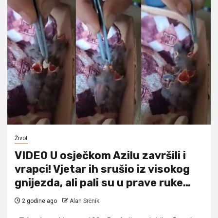
Život
VIDEO U osječkom Azilu završili i
vrapci! Vjetar ih srušio iz visokog
gnijezda, ali pali su u prave ruke…
2 godine ago
Alan Srčnik