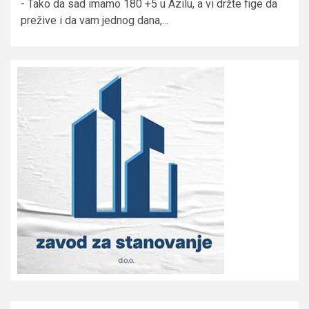
- Tako da sad imamo 180 +5 u Azilu, a vi držte fige da
prežive i da vam jednog dana,...