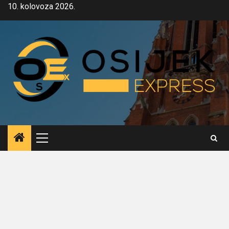
Skip
10. kolovoza 2026.
to
content
Primary
Menu