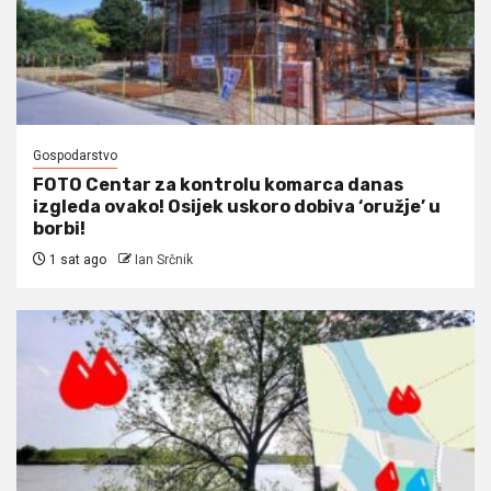
Gospodarstvo
FOTO Centar za kontrolu komarca danas
izgleda ovako! Osijek uskoro dobiva ‘oružje’ u
borbi!
1 sat ago
Ian Srčnik