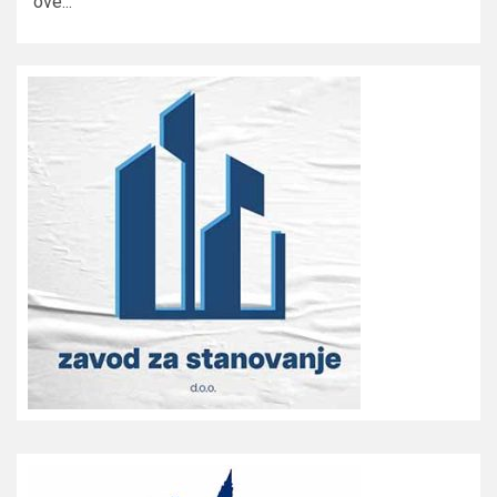
ove...