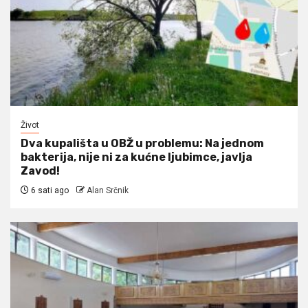
Život
Dva kupališta u OBŽ u problemu: Na jednom
bakterija, nije ni za kućne ljubimce, javlja
Zavod!
6 sati ago
Alan Srčnik