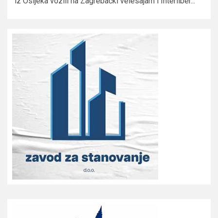
iz Osijeka vozili na Zagrebački velesajam i Interliber...