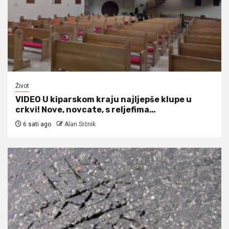
Život
VIDEO U kiparskom kraju najljepše klupe u
crkvi! Nove, novcate, s reljefima…
6 sati ago
Alan Srčnik