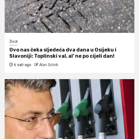
Život
Ovo nas čeka sljedeća dva dana u Osijeku i
Slavoniji: Toplinski val, al’ ne po cijeli dan!
6 sati ago
Alan Srčnik