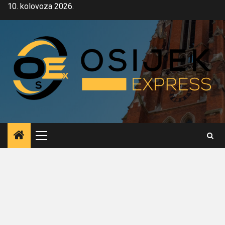
Skip
10. kolovoza 2026.
to
content
Primary
Menu