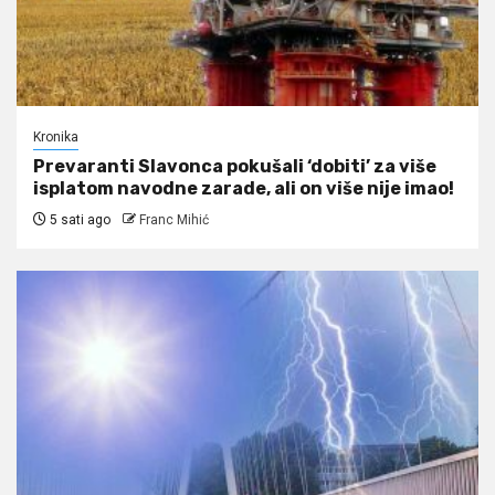
Kronika
Prevaranti Slavonca pokušali ‘dobiti’ za više
isplatom navodne zarade, ali on više nije imao!
5 sati ago
Franc Mihić