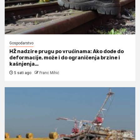
Gospodarstvo
HŽ nadzire prugu po vrućinama: Ako dođe do
deformacije, može i do ograničenja brzine i
kašnjenja…
5 sati ago
Franc Mihić