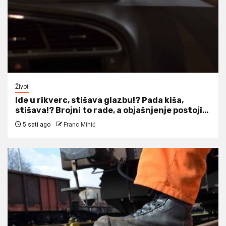
Život
Ide u rikverc, stišava glazbu!? Pada kiša,
stišava!? Brojni to rade, a objašnjenje postoji…
5 sati ago
Franc Mihić