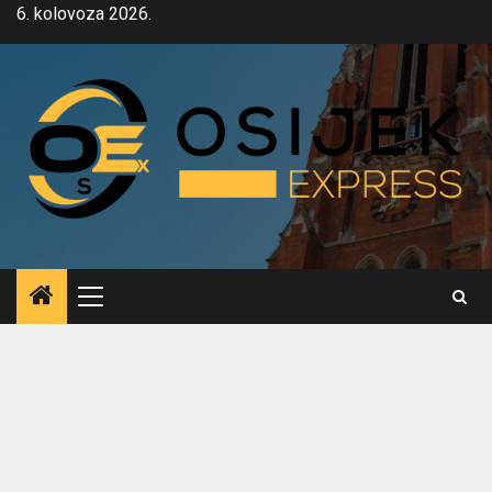
Skip
6. kolovoza 2026.
to
content
Primary
Menu