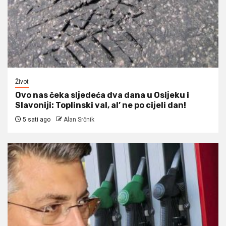
Život
Ovo nas čeka sljedeća dva dana u Osijeku i
Slavoniji: Toplinski val, al’ ne po cijeli dan!
5 sati ago
Alan Srčnik