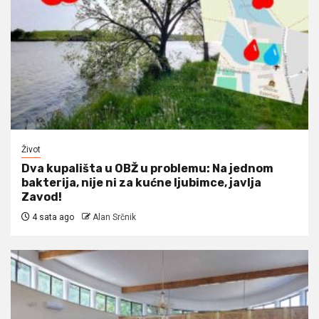
Život
Dva kupališta u OBŽ u problemu: Na jednom
bakterija, nije ni za kućne ljubimce, javlja
Zavod!
4 sata ago
Alan Srčnik