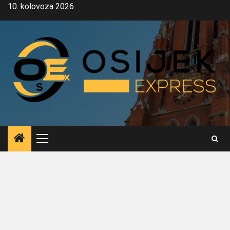
Skip
10. kolovoza 2026.
to
content
Primary
Menu