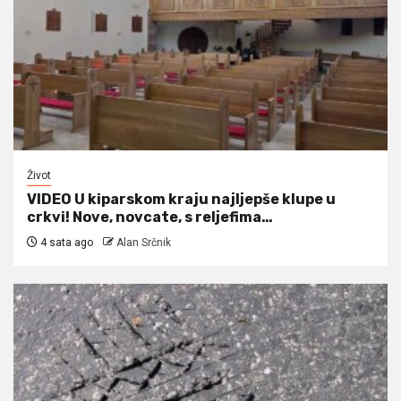
Život
VIDEO U kiparskom kraju najljepše klupe u
crkvi! Nove, novcate, s reljefima…
4 sata ago
Alan Srčnik