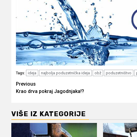
ideja
najbolja poduzetnička ideja
obž
poduzetništvo
Tags:
Post
Previous
Krao drva pokraj Jagodnjaka!?
navigation
VIŠE IZ KATEGORIJE