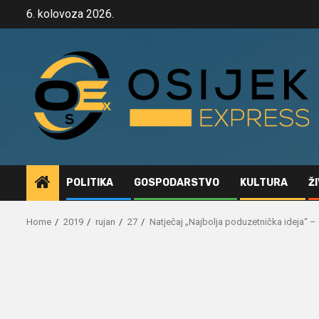
Skip
6. kolovoza 2026.
to
content
POLITIKA
GOSPODARSTVO
KULTURA
Ž
Home
2019
rujan
27
Natječaj „Najbolja poduzetnička ideja“ – 