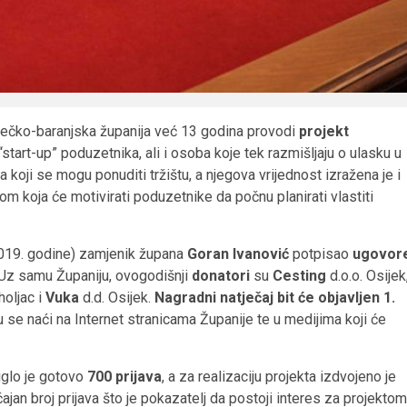
sječko-baranjska županija već 13 godina provodi
projekt
e “start-up” poduzetnika, ali i osoba koje tek razmišljaju o ulasku u
 koji se mogu ponuditi tržištu, a njegova vrijednost izražena je i
m koja će motivirati poduzetnike da počnu planirati vlastiti
 2019. godine) zamjenik župana
Goran Ivanović
potpisao
ugovor
. Uz samu Županiju, ovogodišnji
donatori
su
Cesting
d.o.o. Osijek
holjac i
Vuka
d.d. Osijek.
Nagradni natječaj bit će objavljen 1.
u se naći na Internet stranicama Županije te u medijima koji će
iglo je gotovo
700 prijava
, a za realizaciju projekta izdvojeno je
an broj prijava što je pokazatelj da postoji interes za projektom