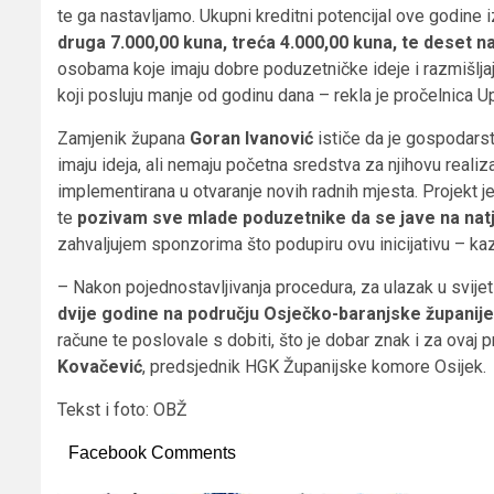
te ga nastavljamo. Ukupni kreditni potencijal ove godine 
druga 7.000,00 kuna, treća 4.000,00 kuna, te deset n
osobama koje imaju dobre poduzetničke ideje i razmišljaju
koji posluju manje od godinu dana – rekla je pročelnica
Zamjenik župana
Goran Ivanović
ističe da je gospodarstv
imaju ideja, ali nemaju početna sredstva za njihovu realiza
implementirana u otvaranje novih radnih mjesta. Projekt j
te
pozivam sve mlade poduzetnike da se jave na nat
zahvaljujem sponzorima što podupiru ovu inicijativu – kaz
– Nakon pojednostavljivanja procedura, za ulazak u svije
dvije godine na području Osječko-baranjske županije
račune te poslovale s dobiti, što je dobar znak i za ovaj
Kovačević
, predsjednik HGK Županijske komore Osijek.
Tekst i foto: OBŽ
Facebook Comments