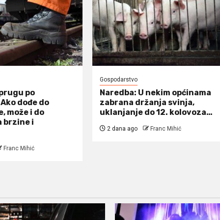
Gospodarstvo
 prugu po
Naredba: U nekim općinama
 Ako dođe do
zabrana držanja svinja,
, može i do
uklanjanje do 12. kolovoza…
 brzine i
2 dana ago
Franc Mihić
Franc Mihić