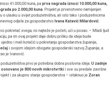
iznosi 41.000,00 kuna, pa
prva nagrada iznosi 10.000,00 kuna,
agrada po 2.000,00 kuna
. Projekt je prvenstveno namijenjen
 o ulasku u svijet poduzetništva, ali isto tako i poduzetnicima
 Upravnog odjela za gospodarstvo
Ivana Katavić Milardović
.
o pokretač svega, no najteže je početi, ući u posao. – Mladi ljud
ciju, pa im ovaj projekt daje dobru priliku da ideja bude
e ujedno i mali kotačić u pokretanju gospodarstva županije,
ječaj
i svojom idejom obogate gospodarski razvoj Županije, a
ao je Ivanović.
t poduzetništva prvo je potrebna dobra poslovna ideja.
U zadnje
 osnovano je 800 novih mikrotvrtki
i sve su predale završne
 projekt i za ukupno stanje gospodarstva – istaknuo je
Zoran