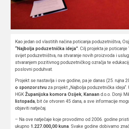
Kao jedan od vlastitih načina poticanja poduzetništva, O
“Najbolja poduzetnička ideja”
. Cilj projekta je poticanj
svijet poduzetništva, na stvaranje novih proizvoda i usluga
stvaranjem pozitivnog poduzetničkog ozračja te edukacijo
poslovni poduhvat.
Projekt se nastavlja i ove godine, pa je danas (25. rujna
o sponzorstvu
za projekt „Najbolja poduzetnička ideja“
HGK
Županijska komora Osijek
,
Kanaan
d.o.o. Donji Mi
listopada
, bit će otvoren 45 dana, a sve informacije mog
objaviti natječaj.
– Na ove natječaje koje provodimo od 2006. godine prist
ukupno
1.227.000,00 kuna
. Svake godine dobivamo značaj