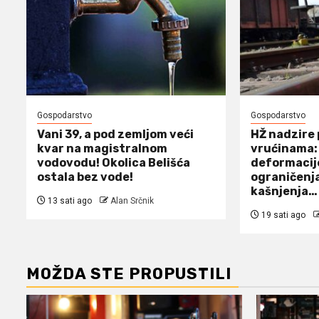
Gospodarstvo
Gospodarstvo
Vani 39, a pod zemljom veći
HŽ nadzire
kvar na magistralnom
vrućinama:
vodovodu! Okolica Belišća
deformacije
ostala bez vode!
ograničenja
kašnjenja…
13 sati ago
Alan Srčnik
19 sati ago
MOŽDA STE PROPUSTILI