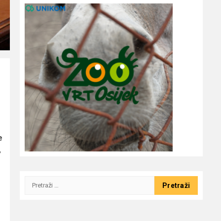
e
,
Pretraži: