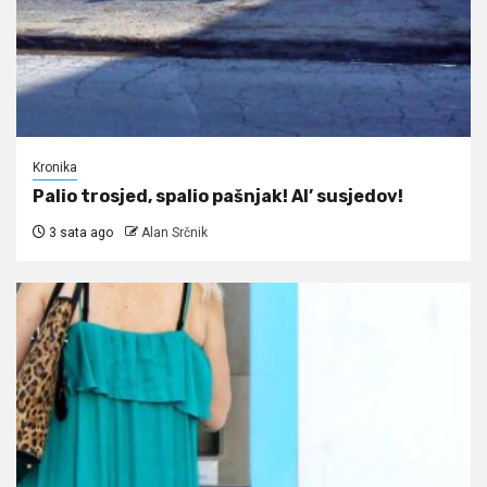
Kronika
Palio trosjed, spalio pašnjak! Al’ susjedov!
3 sata ago
Alan Srčnik