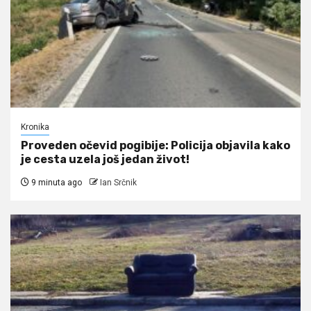
Kronika
Proveden očevid pogibije: Policija objavila kako
je cesta uzela još jedan život!
9 minuta ago
Ian Srčnik