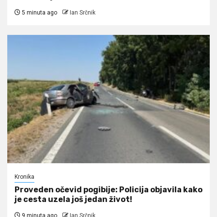
5 minuta ago
Ian Srčnik
Kronika
Proveden očevid pogibije: Policija objavila kako
je cesta uzela još jedan život!
9 minuta ago
Ian Srčnik