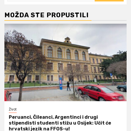
MOŽDA STE PROPUSTILI
Život
Peruanci, Čileanci, Argentinci i drugi
stipendisti studenti stižu u Osijek: Učit će
hrvatski jezik na FFOS-u!