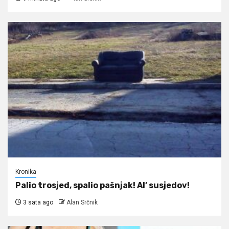
Kronika
Palio trosjed, spalio pašnjak! Al’ susjedov!
3 sata ago
Alan Srčnik