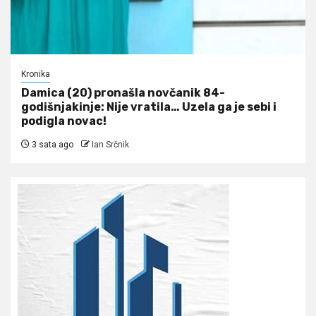
Kronika
Damica (20) pronašla novčanik 84-
godišnjakinje: Nije vratila… Uzela ga je sebi i
podigla novac!
3 sata ago
Ian Srčnik