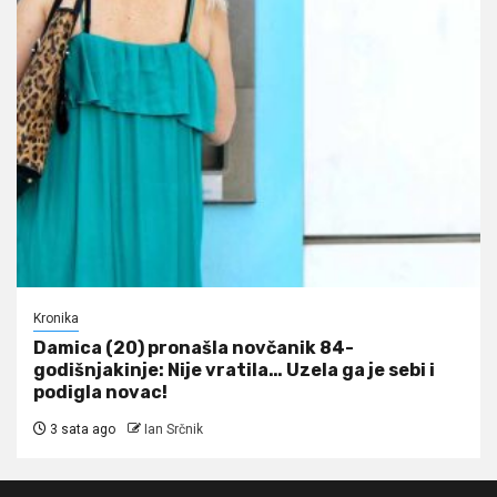
Kronika
Damica (20) pronašla novčanik 84-
godišnjakinje: Nije vratila… Uzela ga je sebi i
podigla novac!
3 sata ago
Ian Srčnik