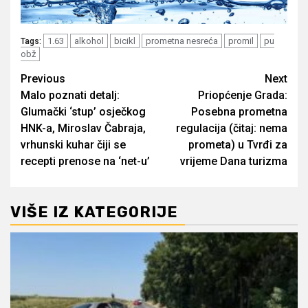
1.63
alkohol
bicikl
prometna nesreća
promil
pu
Tags:
obž
Post
Previous
Next
Malo poznati detalj:
Priopćenje Grada:
navigation
Glumački ‘stup’ osječkog
Posebna prometna
HNK-a, Miroslav Čabraja,
regulacija (čitaj: nema
vrhunski kuhar čiji se
prometa) u Tvrđi za
recepti prenose na ‘net-u’
vrijeme Dana turizma
VIŠE IZ KATEGORIJE