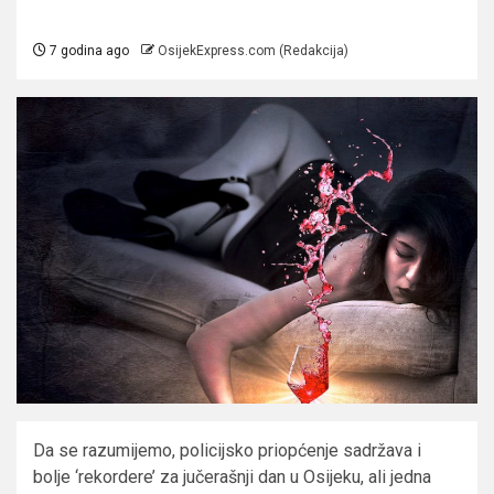
7 godina ago
OsijekExpress.com (Redakcija)
Da se razumijemo, policijsko priopćenje sadržava i
bolje ‘rekordere’ za jučerašnji dan u Osijeku, ali jedna