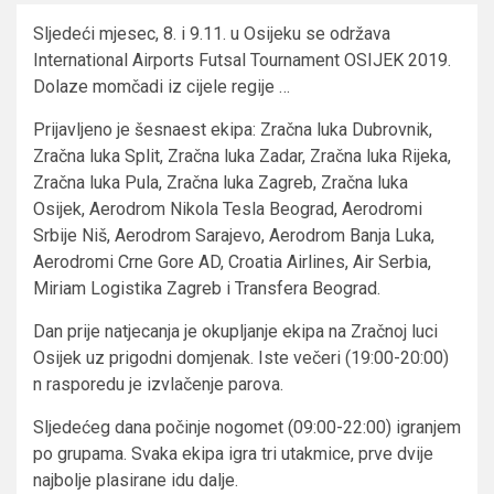
Sljedeći mjesec, 8. i 9.11. u Osijeku se održava
International Airports Futsal Tournament OSIJEK 2019.
Dolaze momčadi iz cijele regije …
Prijavljeno je šesnaest ekipa: Zračna luka Dubrovnik,
Zračna luka Split, Zračna luka Zadar, Zračna luka Rijeka,
Zračna luka Pula, Zračna luka Zagreb, Zračna luka
Osijek, Aerodrom Nikola Tesla Beograd, Aerodromi
Srbije Niš, Aerodrom Sarajevo, Aerodrom Banja Luka,
Aerodromi Crne Gore AD, Croatia Airlines, Air Serbia,
Miriam Logistika Zagreb i Transfera Beograd.
Dan prije natjecanja je okupljanje ekipa na Zračnoj luci
Osijek uz prigodni domjenak. Iste večeri (19:00-20:00)
n rasporedu je izvlačenje parova.
Sljedećeg dana počinje nogomet (09:00-22:00) igranjem
po grupama. Svaka ekipa igra tri utakmice, prve dvije
najbolje plasirane idu dalje.