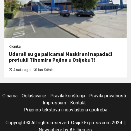
Kronika
Udarali su ga palicama! Maskirani napadači
pretukli Tihomira Pejina u Osijeku?!
4 sata ago
Ian Srčnik
O nama
Oglašavanje
Pravila korištenja
Pravila privatnosti
Impressum
Kontakt
Prijenos tekstova i neovlaštena upotreba
Copyright © All rights reserved. OsijekExpress.com 2024.
|
Newsphere
by AF themes.