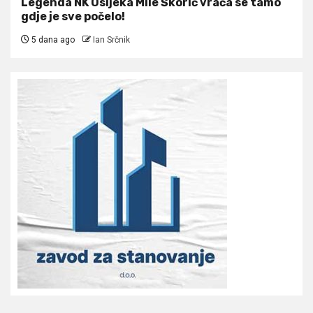
Legenda NK Osijeka Mile Škorić vraća se tamo
gdje je sve počelo!
5 dana ago
Ian Srčnik