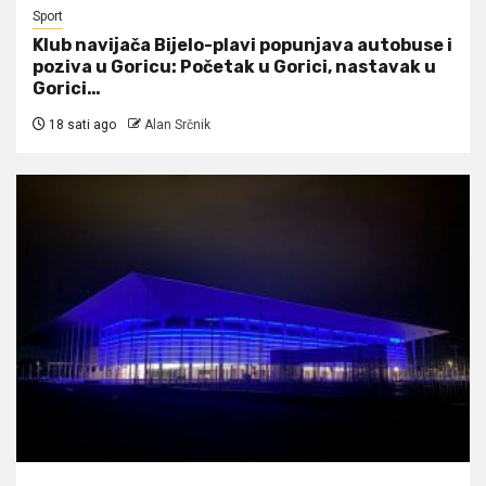
Sport
Klub navijača Bijelo-plavi popunjava autobuse i
poziva u Goricu: Početak u Gorici, nastavak u
Gorici…
18 sati ago
Alan Srčnik