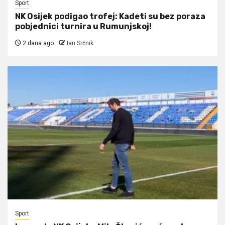
Sport
NK Osijek podigao trofej: Kadeti su bez poraza
pobjednici turnira u Rumunjskoj!
2 dana ago
Ian Srčnik
Sport