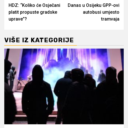
HDZ: “Koliko će Osječani
Danas u Osijeku GPP-ovi
navigation
platit propuste gradske
autobusi umjesto
uprave”?
tramvaja
VIŠE IZ KATEGORIJE