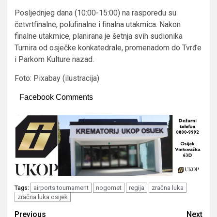
Posljednjeg dana (10:00-15:00) na rasporedu su
četvrtfinalne, polufinalne i finalna utakmica. Nakon
finalne utakmice, planirana je šetnja svih sudionika
Turnira od osječke konkatedrale, promenadom do Tvrđe
i Parkom Kulture nazad.
Foto: Pixabay (ilustracija)
Facebook Comments
airports tournament
nogomet
regija
zračna luka
Tags:
zračna luka osijek
Post
Previous
Next