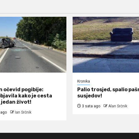
Kronika
 očevid pogibije:
Palio trosjed, spalio pašn
objavila kako je cesta
susjedov!
 jedan život!
3 sata ago
Alan Srčnik
 ago
Ian Srčnik