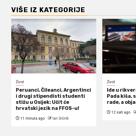
VIŠE IZ KATEGORIJE
Život
Život
Peruanci, Čileanci, Argentinci
Ide u rikver
i drugi stipendisti studenti
Pada kiša, s
stižu u Osijek: Učit će
rade, a obj
hrvatski jezik na FFOS-u!
12 sati ago
11 minuta ago
Ian Srčnik