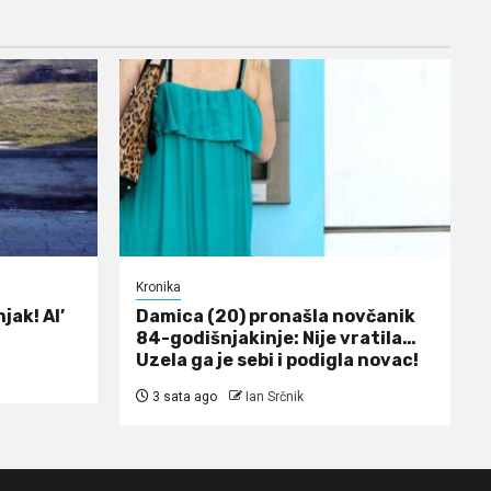
Kronika
jak! Al’
Damica (20) pronašla novčanik
84-godišnjakinje: Nije vratila…
Uzela ga je sebi i podigla novac!
3 sata ago
Ian Srčnik