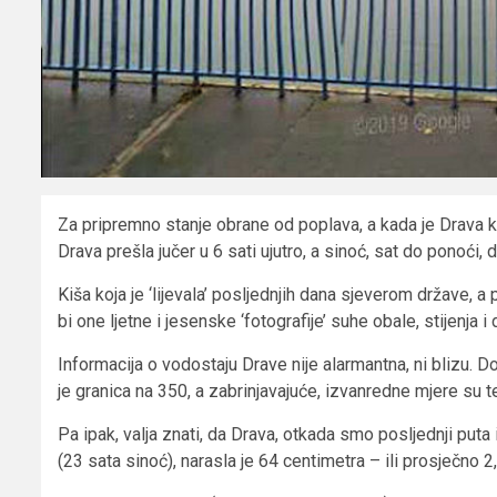
Za pripremno stanje obrane od poplava, a kada je Drava ko
Drava prešla jučer u 6 sati ujutro, a sinoć, sat do ponoći, 
Kiša koja je ‘lijevala’ posljednjih dana sjeverom države, a 
bi one ljetne i jesenske ‘fotografije’ suhe obale, stijenja
Informacija o vodostaju Drave nije alarmantna, ni blizu. D
je granica na 350, a zabrinjavajuće, izvanredne mjere su t
Pa ipak, valja znati, da Drava, otkada smo posljednji puta 
(23 sata sinoć), narasla je 64 centimetra – ili prosječno 2