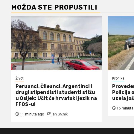
MOŽDA STE PROPUSTILI
Život
Kronika
Peruanci, Čileanci, Argentinci i
Proveden
drugi stipendisti studenti stižu
Policija 
u Osijek: Učit će hrvatski jezik na
uzela još
FFOS-u!
16 minuta
11 minuta ago
Ian Srčnik