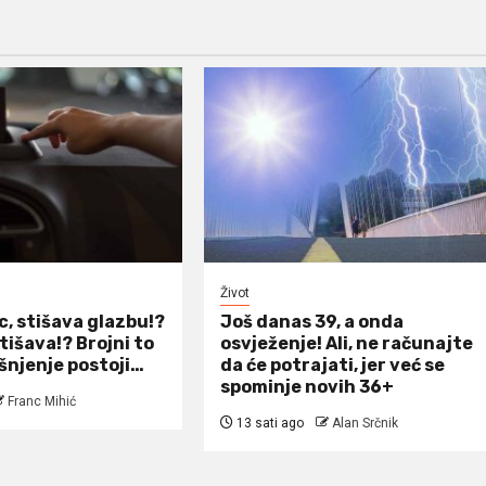
Život
c, stišava glazbu!?
Još danas 39, a onda
tišava!? Brojni to
osvježenje! Ali, ne računajte
ašnjenje postoji…
da će potrajati, jer već se
spominje novih 36+
Franc Mihić
13 sati ago
Alan Srčnik