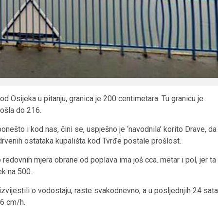
d Osijeka u pitanju, granica je 200 centimetara. Tu granicu je
došla do 216.
ponešto i kod nas, čini se, uspješno je ‘navodnila’ korito Drave, da
 i drvenih ostataka kupališta kod Tvrđe postale prošlost.
o redovnih mjera obrane od poplava ima još cca. metar i pol, jer ta
ek na 500.
izvijestili o vodostaju, raste svakodnevno, a u posljednjih 24 sata
,6 cm/h.