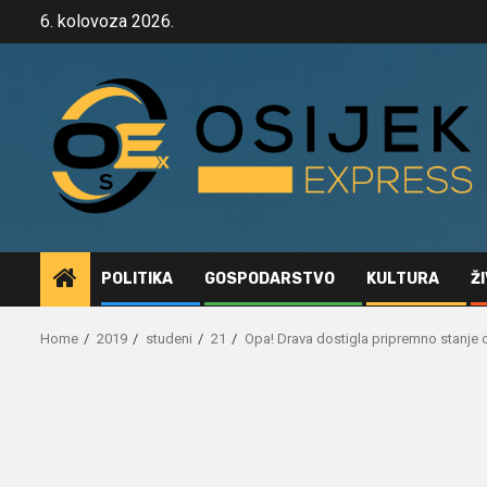
Skip
6. kolovoza 2026.
to
content
POLITIKA
GOSPODARSTVO
KULTURA
Ž
Home
2019
studeni
21
Opa! Drava dostigla pripremno stanje