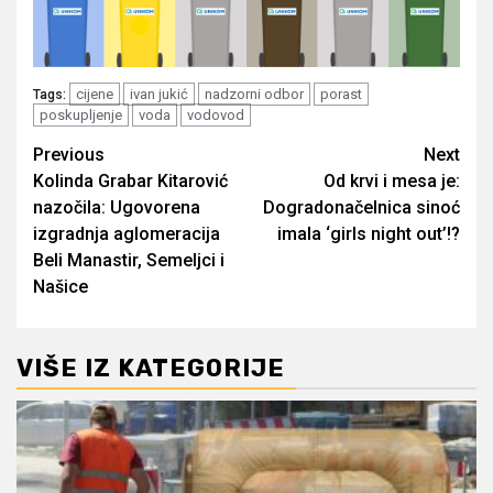
cijene
ivan jukić
nadzorni odbor
porast
Tags:
poskupljenje
voda
vodovod
Post
Previous
Next
Kolinda Grabar Kitarović
Od krvi i mesa je:
navigation
nazočila: Ugovorena
Dogradonačelnica sinoć
izgradnja aglomeracija
imala ‘girls night out’!?
Beli Manastir, Semeljci i
Našice
VIŠE IZ KATEGORIJE