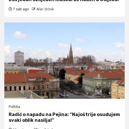
7 sati ago
Alan Srčnik
Politika
Radić o napadu na Pejina: “Najoštrije osuđujem
svaki oblik nasilja!”