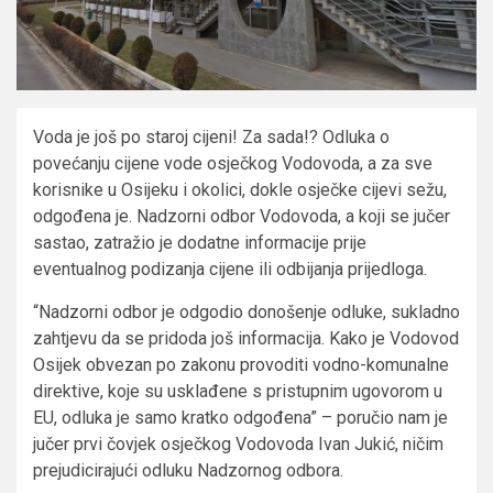
Voda je još po staroj cijeni! Za sada!? Odluka o
povećanju cijene vode osječkog Vodovoda, a za sve
korisnike u Osijeku i okolici, dokle osječke cijevi sežu,
odgođena je. Nadzorni odbor Vodovoda, a koji se jučer
sastao, zatražio je dodatne informacije prije
eventualnog podizanja cijene ili odbijanja prijedloga.
“Nadzorni odbor je odgodio donošenje odluke, sukladno
zahtjevu da se pridoda još informacija. Kako je Vodovod
Osijek obvezan po zakonu provoditi vodno-komunalne
direktive, koje su usklađene s pristupnim ugovorom u
EU, odluka je samo kratko odgođena” – poručio nam je
jučer prvi čovjek osječkog Vodovoda Ivan Jukić, ničim
prejudicirajući odluku Nadzornog odbora.