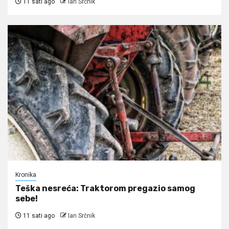
11 sati ago
Ian Srčnik
Kronika
Teška nesreća: Traktorom pregazio samog
sebe!
11 sati ago
Ian Srčnik