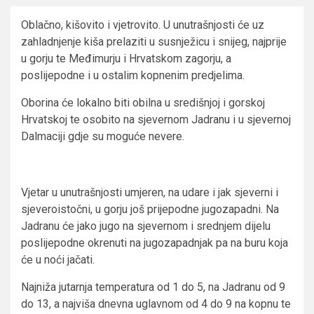
Oblačno, kišovito i vjetrovito. U unutrašnjosti će uz
zahladnjenje kiša prelaziti u susnježicu i snijeg, najprije
u gorju te Međimurju i Hrvatskom zagorju, a
poslijepodne i u ostalim kopnenim predjelima.
Oborina će lokalno biti obilna u središnjoj i gorskoj
Hrvatskoj te osobito na sjevernom Jadranu i u sjevernoj
Dalmaciji gdje su moguće nevere.
Vjetar u unutrašnjosti umjeren, na udare i jak sjeverni i
sjeveroistočni, u gorju još prijepodne jugozapadni. Na
Jadranu će jako jugo na sjevernom i srednjem dijelu
poslijepodne okrenuti na jugozapadnjak pa na buru koja
će u noći jačati.
Najniža jutarnja temperatura od 1 do 5, na Jadranu od 9
do 13, a najviša dnevna uglavnom od 4 do 9 na kopnu te