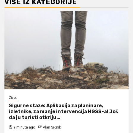
VIŠE IZ KATEGORIJE
Život
Sigurne staze: Aplikacija za planinare,
izletnike, za manje intervencija HGSS-a! Još
da ju turisti otkriju…
9 minuta ago
Alan Srčnik