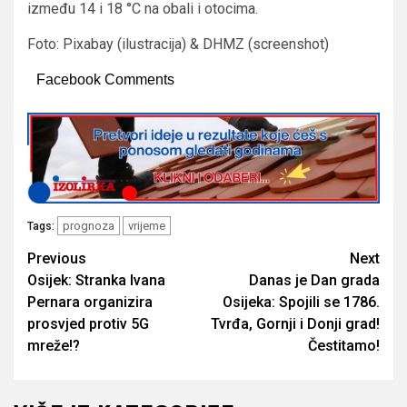
između 14 i 18 °C na obali i otocima.
Foto: Pixabay (ilustracija) & DHMZ (screenshot)
Facebook Comments
prognoza
vrijeme
Tags:
Post
Previous
Next
Osijek: Stranka Ivana
Danas je Dan grada
navigation
Pernara organizira
Osijeka: Spojili se 1786.
prosvjed protiv 5G
Tvrđa, Gornji i Donji grad!
mreže!?
Čestitamo!