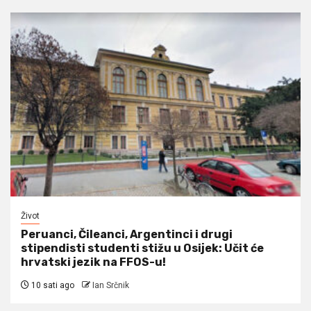
Život
Peruanci, Čileanci, Argentinci i drugi
stipendisti studenti stižu u Osijek: Učit će
hrvatski jezik na FFOS-u!
10 sati ago
Ian Srčnik