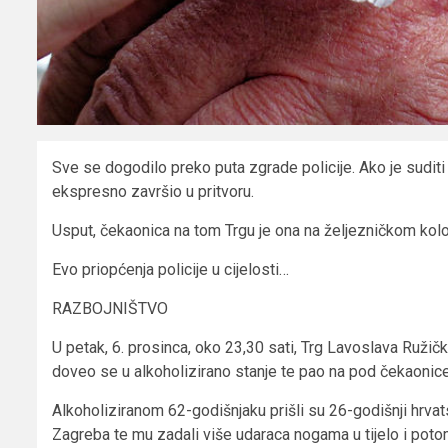
Sve se dogodilo preko puta zgrade policije. Ako je suditi
ekspresno završio u pritvoru.
Usput, čekaonica na tom Trgu je ona na željezničkom kol
Evo priopćenja policije u cijelosti…
RAZBOJNIŠTVO
U petak, 6. prosinca, oko 23,30 sati, Trg Lavoslava Ružičk
doveo se u alkoholizirano stanje te pao na pod čekaonice
Alkoholiziranom 62-godišnjaku prišli su 26-godišnji hrvatsk
Zagreba te mu zadali više udaraca nogama u tijelo i poto