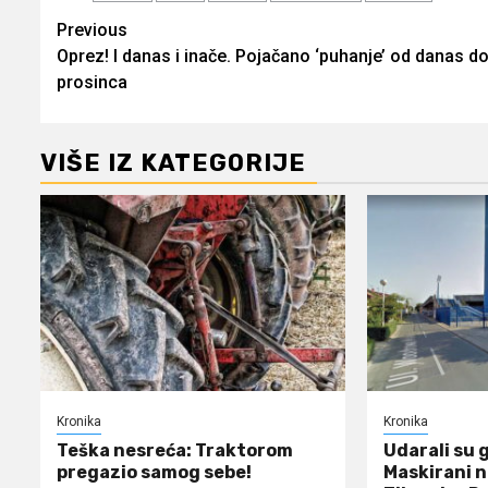
Post
Previous
Oprez! I danas i inače. Pojačano ‘puhanje’ od danas do
navigation
prosinca
VIŠE IZ KATEGORIJE
Kronika
Kronika
Teška nesreća: Traktorom
Udarali su 
pregazio samog sebe!
Maskirani n