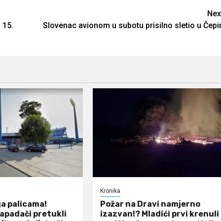
Nex
 15.
Slovenac avionom u subotu prisilno sletio u Čepi
Kronika
ga palicama!
Požar na Dravi namjerno
apadači pretukli
izazvan!? Mladići prvi krenuli