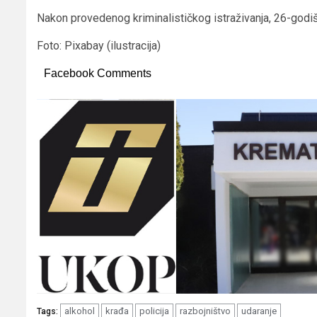
Nakon provedenog kriminalističkog istraživanja, 26-godišn
Foto: Pixabay (ilustracija)
Facebook Comments
alkohol
krađa
policija
razbojništvo
udaranje
Tags: