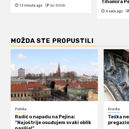
Tihomira Pe
13 minuta ago
Ian Srčnik
4 sata ago
MOŽDA STE PROPUSTILI
Politika
Kronika
Radić o napadu na Pejina:
Teška ne
“Najoštrije osuđujem svaki oblik
pregazio
nasilja!”