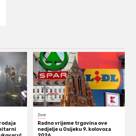
Život
prodaja
Radno vrijeme trgovina ove
nitarni
nedjelje u Osijeku 9. kolovoza
ukovaru!
2026.