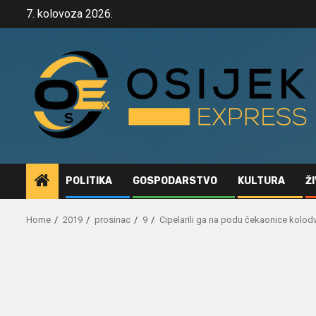
Skip
7. kolovoza 2026.
to
content
POLITIKA
GOSPODARSTVO
KULTURA
Ž
Home
2019
prosinac
9
Cipelarili ga na podu čekaonice kolodvo