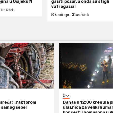
jina u Osijeku?!
gasiti požar, a onda su stigli
vatrogasci!
Ian Srčnik
5 sati ago
Ian Srčnik
Život
sreća: Traktorom
Danas u 12:00 krenula 
 samog sebe!
ulaznica za veliki huma
koncert Thompsona u V