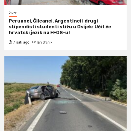
Život
Peruanci, Čileanci, Argentinci i drugi
stipendisti studenti stižu u Osijek: Učit će
hrvatski jezik na FFOS-u!
7 sati ago
Ian Srčnik