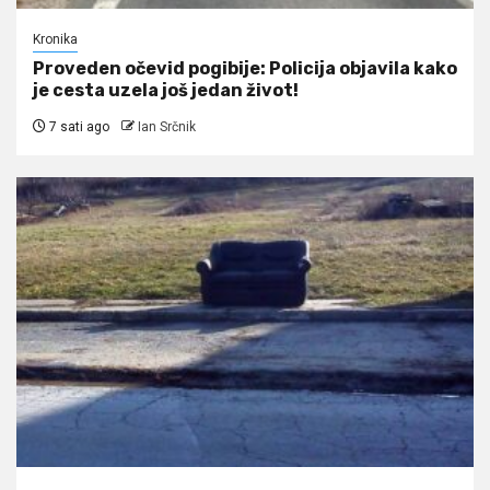
Kronika
Proveden očevid pogibije: Policija objavila kako
je cesta uzela još jedan život!
7 sati ago
Ian Srčnik