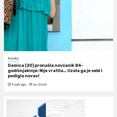
Kronika
Damica (20) pronašla novčanik 84-
godišnjakinje: Nije vratila… Uzela ga je sebi i
podigla novac!
9 sati ago
Ian Srčnik