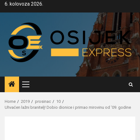
Skip
6. kolovoza 2026.
to
content
Primary
Menu
Home
2019
prosinac
10
Uhvaćen lažni branitelj! Dobio dionice i primao mirovinu od ’09. godine