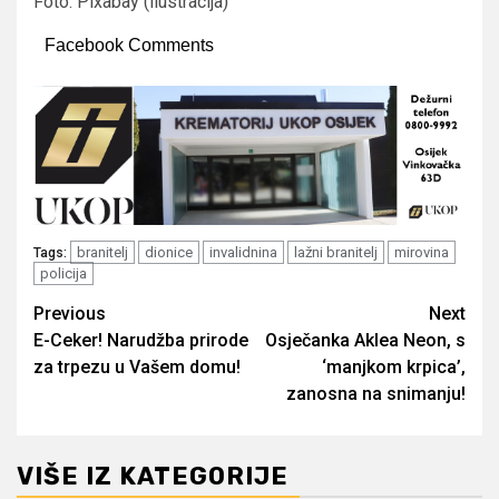
Foto: Pixabay (ilustracija)
Facebook Comments
branitelj
dionice
invalidnina
lažni branitelj
mirovina
Tags:
policija
Post
Previous
Next
E-Ceker! Narudžba prirode
Osječanka Aklea Neon, s
navigation
za trpezu u Vašem domu!
‘manjkom krpica’,
zanosna na snimanju!
VIŠE IZ KATEGORIJE