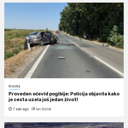
Kronika
Proveden očevid pogibije: Policija objavila kako
je cesta uzela još jedan život!
7 sati ago
Ian Srčnik