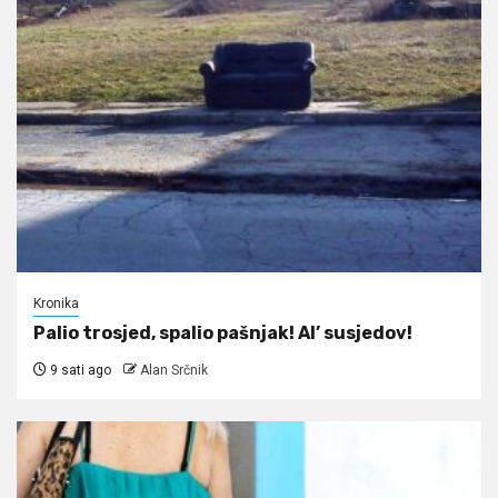
Kronika
Palio trosjed, spalio pašnjak! Al’ susjedov!
9 sati ago
Alan Srčnik