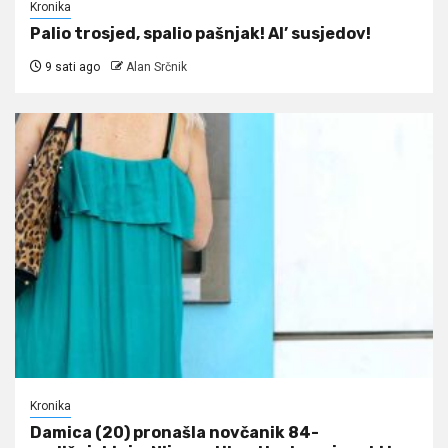
Kronika
Palio trosjed, spalio pašnjak! Al’ susjedov!
9 sati ago
Alan Srčnik
Kronika
Damica (20) pronašla novčanik 84-