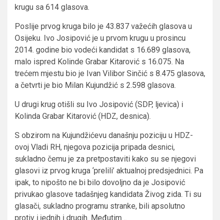
krugu sa 614 glasova.
Poslije prvog kruga bilo je 43.837 važećih glasova u
Osijeku. Ivo Josipović je u prvom krugu u prosincu
2014. godine bio vodeći kandidat s 16.689 glasova,
malo ispred Kolinde Grabar Kitarović s 16.075. Na
trećem mjestu bio je Ivan Vilibor Sinčić s 8.475 glasova,
a četvrti je bio Milan Kujundžić s 2.598 glasova.
U drugi krug otišli su Ivo Josipović (SDP, ljevica) i
Kolinda Grabar Kitarović (HDZ, desnica).
S obzirom na Kujundžićevu današnju poziciju u HDZ-
ovoj Vladi RH, njegova pozicija pripada desnici,
sukladno čemu je za pretpostaviti kako su se njegovi
glasovi iz prvog kruga ‘prelili’ aktualnoj predsjednici. Pa
ipak, to nipošto ne bi bilo dovoljno da je Josipović
privukao glasove tadašnjeg kandidata Živog zida. Ti su
glasači, sukladno programu stranke, bili apsolutno
protiv i jednih i drugih. Međutim…