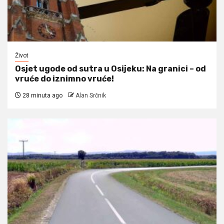
Život
Osjet ugode od sutra u Osijeku: Na granici – od
vruće do iznimno vruće!
28 minuta ago
Alan Srčnik