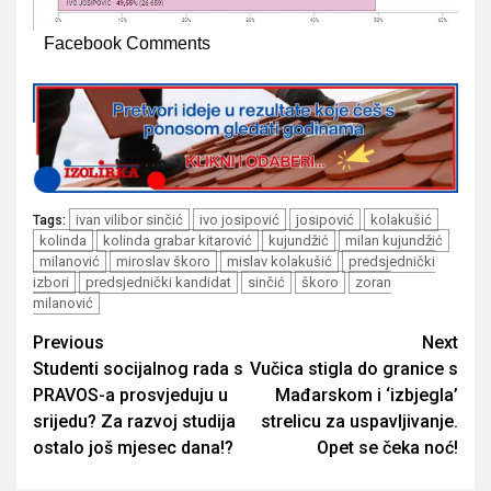
Facebook Comments
ivan vilibor sinčić
ivo josipović
josipović
kolakušić
Tags:
kolinda
kolinda grabar kitarović
kujundžić
milan kujundžić
milanović
miroslav škoro
mislav kolakušić
predsjednički
izbori
predsjednički kandidat
sinčić
škoro
zoran
milanović
Post
Previous
Next
Studenti socijalnog rada s
Vučica stigla do granice s
navigation
PRAVOS-a prosvjeduju u
Mađarskom i ‘izbjegla’
srijedu? Za razvoj studija
strelicu za uspavljivanje.
ostalo još mjesec dana!?
Opet se čeka noć!