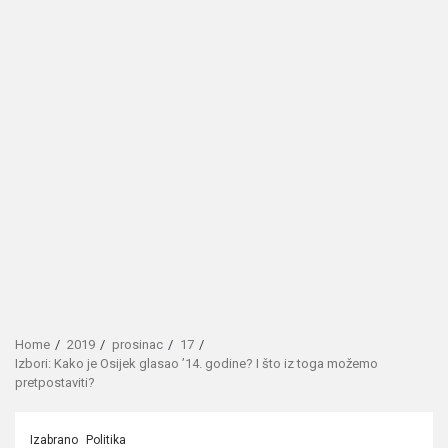
Home
2019
prosinac
17
Izbori: Kako je Osijek glasao ’14. godine? I što iz toga možemo
pretpostaviti?
Izabrano
Politika