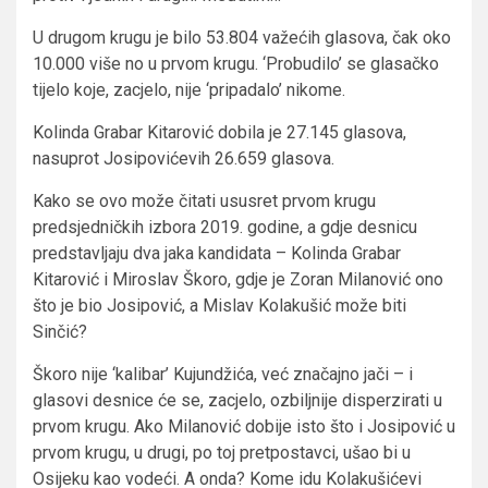
U drugom krugu je bilo 53.804 važećih glasova, čak oko
10.000 više no u prvom krugu. ‘Probudilo’ se glasačko
tijelo koje, zacjelo, nije ‘pripadalo’ nikome.
Kolinda Grabar Kitarović dobila je 27.145 glasova,
nasuprot Josipovićevih 26.659 glasova.
Kako se ovo može čitati ususret prvom krugu
predsjedničkih izbora 2019. godine, a gdje desnicu
predstavljaju dva jaka kandidata – Kolinda Grabar
Kitarović i Miroslav Škoro, gdje je Zoran Milanović ono
što je bio Josipović, a Mislav Kolakušić može biti
Sinčić?
Škoro nije ‘kalibar’ Kujundžića, već značajno jači – i
glasovi desnice će se, zacjelo, ozbiljnije disperzirati u
prvom krugu. Ako Milanović dobije isto što i Josipović u
prvom krugu, u drugi, po toj pretpostavci, ušao bi u
Osijeku kao vodeći. A onda? Kome idu Kolakušićevi