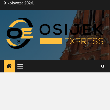
Skip
9. kolovoza 2026.
to
content
Primary
Menu