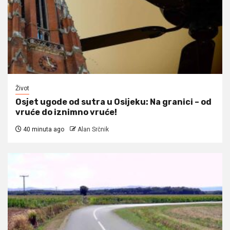
Život
Osjet ugode od sutra u Osijeku: Na granici – od
vruće do iznimno vruće!
40 minuta ago
Alan Srčnik