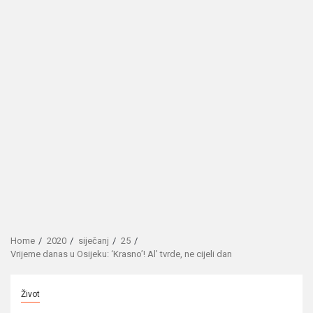
Home
2020
siječanj
25
Vrijeme danas u Osijeku: ‘Krasno’! Al’ tvrde, ne cijeli dan
Život