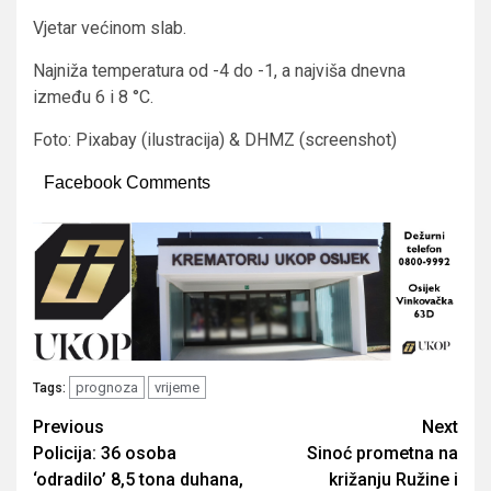
Vjetar većinom slab.
Najniža temperatura od -4 do -1, a najviša dnevna
između 6 i 8 °C.
Foto: Pixabay (ilustracija) & DHMZ (screenshot)
Facebook Comments
prognoza
vrijeme
Tags:
Post
Previous
Next
Policija: 36 osoba
Sinoć prometna na
navigation
‘odradilo’ 8,5 tona duhana,
križanju Ružine i