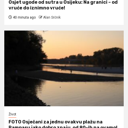
Osjet ugode od sutra u Osijeku: Na granici – od
vruće do iznimno vruće!
40 minuta ago
Alan Srčnik
Život
FOTO Osječani za jednu ovakvu plažu na
Pampasu jako dobro znaju, od 80-ih na ovamo!