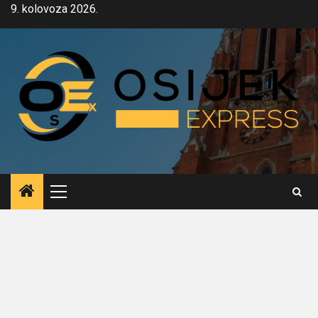
Skip
9. kolovoza 2026.
to
content
Primary
Menu