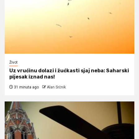
Život
Uz vrućinu dolazi i žućkasti sjaj neba: Saharski
pijesak iznad nas!
31 minuta ago
Alan Srčnik