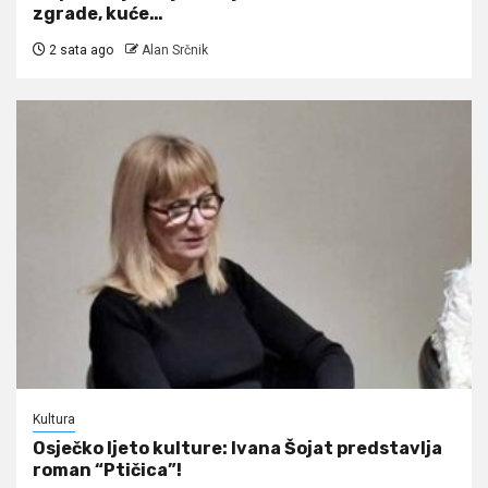
zgrade, kuće…
2 sata ago
Alan Srčnik
Kultura
Osječko ljeto kulture: Ivana Šojat predstavlja
roman “Ptičica”!