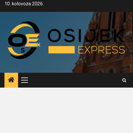
Skip
10. kolovoza 2026.
to
content
Primary
Menu