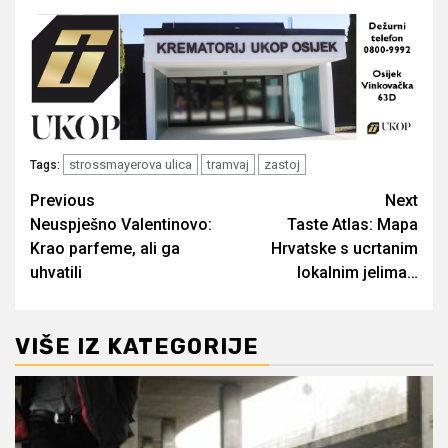
strossmayerova ulica
tramvaj
zastoj
Tags:
Post
Previous
Next
Neuspješno Valentinovo:
Taste Atlas: Mapa
navigation
Krao parfeme, ali ga
Hrvatske s ucrtanim
uhvatili
lokalnim jelima…
VIŠE IZ KATEGORIJE