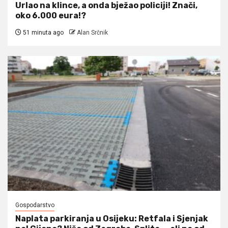
Urlao na klince, a onda bježao policiji! Znači,
oko 6.000 eura!?
51 minuta ago
Alan Srčnik
Gospodarstvo
Naplata parkiranja u Osijeku: Retfala i Sjenjak