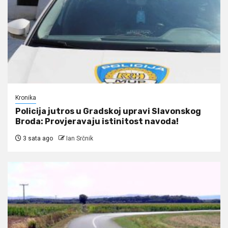
Kronika
Policija jutros u Gradskoj upravi Slavonskog
Broda: Provjeravaju istinitost navoda!
3 sata ago
Ian Srčnik