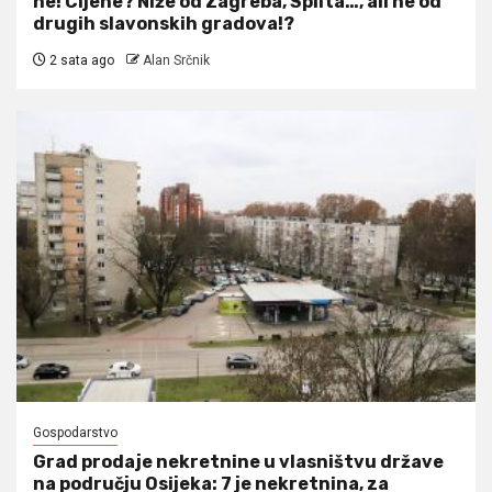
ne! Cijene? Niže od Zagreba, Splita…, ali ne od
drugih slavonskih gradova!?
2 sata ago
Alan Srčnik
Gospodarstvo
Grad prodaje nekretnine u vlasništvu države
na području Osijeka: 7 je nekretnina, za