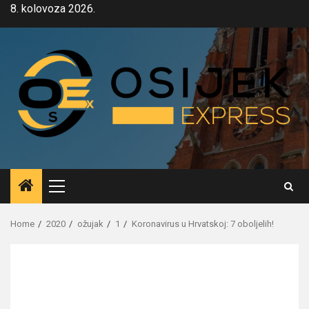
Skip
8. kolovoza 2026.
to
content
Primary
Menu
Home
2020
ožujak
1
Koronavirus u Hrvatskoj: 7 oboljelih!