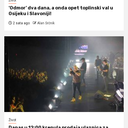
Život
‘Odmor’ dva dana, a onda opet toplinski val u
Osijeku i Slavoniji!
2 sata ago
Alan Srčnik
Život
Danas u 12:00 krenula prodaja ulaznica za