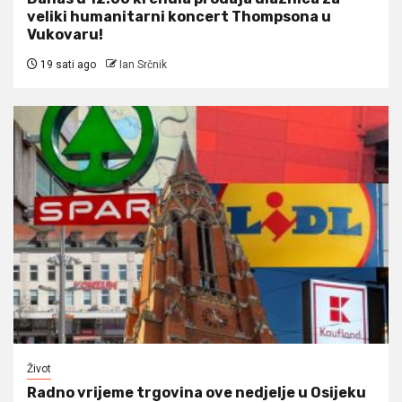
veliki humanitarni koncert Thompsona u
Vukovaru!
19 sati ago
Ian Srčnik
Život
Radno vrijeme trgovina ove nedjelje u Osijeku