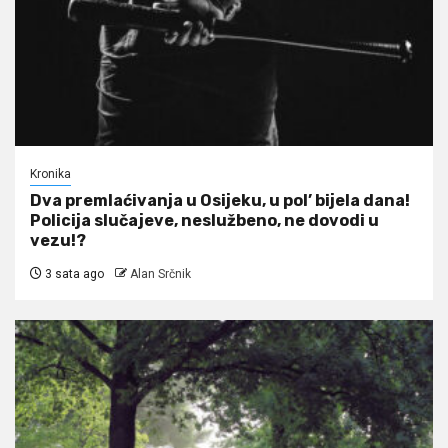
Kronika
Dva premlaćivanja u Osijeku, u pol’ bijela dana!
Policija slučajeve, neslužbeno, ne dovodi u
vezu!?
3 sata ago
Alan Srčnik