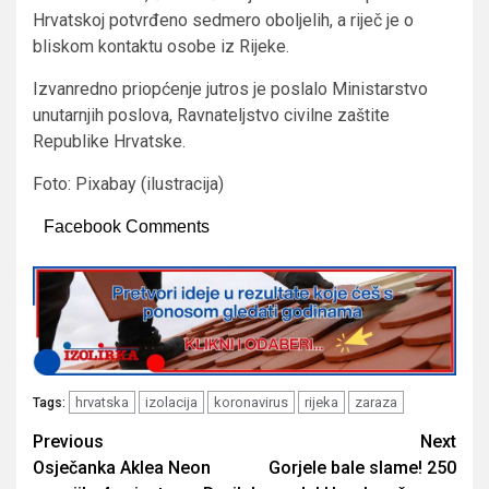
Hrvatskoj potvrđeno sedmero oboljelih, a riječ je o
bliskom kontaktu osobe iz Rijeke.
Izvanredno priopćenje jutros je poslalo Ministarstvo
unutarnjih poslova, Ravnateljstvo civilne zaštite
Republike Hrvatske.
Foto: Pixabay (ilustracija)
Facebook Comments
hrvatska
izolacija
koronavirus
rijeka
zaraza
Tags:
Post
Previous
Next
Osječanka Aklea Neon
Gorjele bale slame! 250
navigation