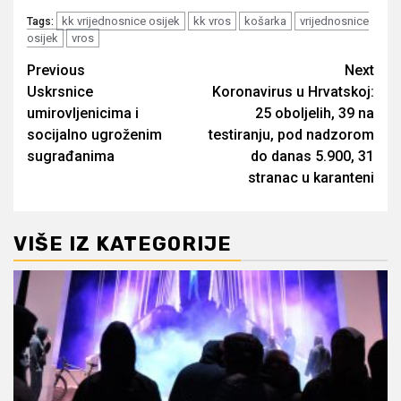
kk vrijednosnice osijek
kk vros
košarka
vrijednosnice
Tags:
osijek
vros
Post
Previous
Next
Uskrsnice
Koronavirus u Hrvatskoj:
navigation
umirovljenicima i
25 oboljelih, 39 na
socijalno ugroženim
testiranju, pod nadzorom
sugrađanima
do danas 5.900, 31
stranac u karanteni
VIŠE IZ KATEGORIJE