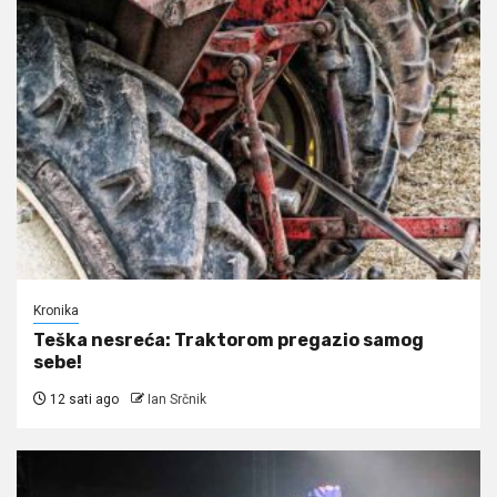
Kronika
Teška nesreća: Traktorom pregazio samog
sebe!
12 sati ago
Ian Srčnik