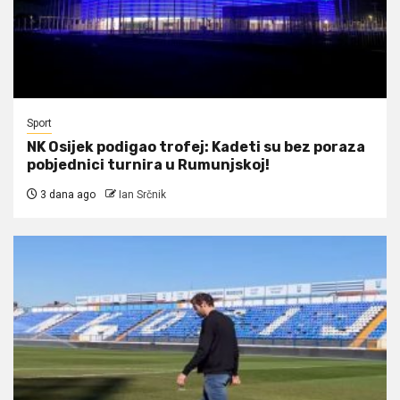
Sport
NK Osijek podigao trofej: Kadeti su bez poraza
pobjednici turnira u Rumunjskoj!
3 dana ago
Ian Srčnik