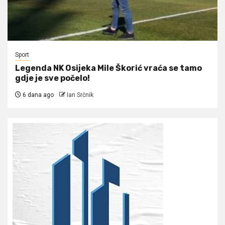
Sport
Legenda NK Osijeka Mile Škorić vraća se tamo
gdje je sve počelo!
6 dana ago
Ian Srčnik