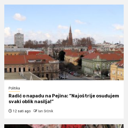
Politika
Radić o napadu na Pejina: “Najoštrije osuđujem
svaki oblik nasilja!”
12 sati ago
Ian Srčnik