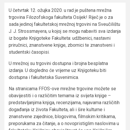
U četvrtak 12. ožujka 2020. u rad je puštena mrežna
trgovina Filozofskoga fakulteta Osijek! Riječ je o za
sada jedinoj fakultetskoj mrežnoj trgovini na Sveučilištu
J. J. Strossmayera, u kojoj se mogu nabaviti sva izdanja
iz bogate Knjigoteke Fakulteta: udžbenici, nastavni
priručnici, znanstvene knjige, zbornici te znanstveni i
studentski časopisi.
U mrežnoj su trgovini dostupna i brojna besplatna
izdanja. U dogledno će vrijeme uz Knjigoteku biti
dostupna i fakultetska Suvenirnica.
Na stranicama FFOS-ove mrežne trgovine možete se
obavijestiti i o različitim temama iz svijeta knjige –
predstavljanjima knjiga, recenzijama, najavama različitih
događanja iz života Fakulteta, ali i šire kulturne i
znanstvene zajednice, blogovima, filmskim kritikama,
preporukama za čitanje, a o novopristiglim naslovima u