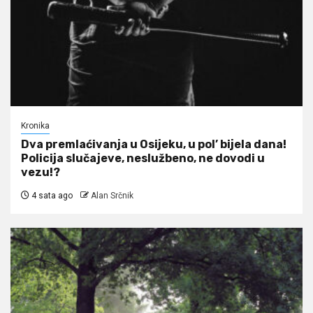
Kronika
Dva premlaćivanja u Osijeku, u pol’ bijela dana!
Policija slučajeve, neslužbeno, ne dovodi u
vezu!?
4 sata ago
Alan Srčnik