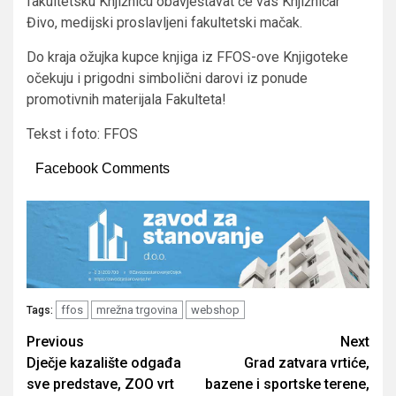
fakultetsku Knjižnicu obavještavat će vas Knjižničar
Đivo, medijski proslavljeni fakultetski mačak.
Do kraja ožujka kupce knjiga iz FFOS-ove Knjigoteke
očekuju i prigodni simbolični darovi iz ponude
promotivnih materijala Fakulteta!
Tekst i foto: FFOS
Facebook Comments
ffos
mrežna trgovina
webshop
Tags:
Post
Previous
Next
Dječje kazalište odgađa
Grad zatvara vrtiće,
navigation
sve predstave, ZOO vrt
bazene i sportske terene,