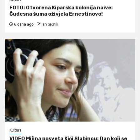
FOTO: Otvorena Kiparska kolonija naive:
Čudesna šuma oživjela Ernestinovo!
6 dana ago
Ian Srčnik
Kultura
VIDEO Mijina posveta Kići Slabincu: Dan koji se