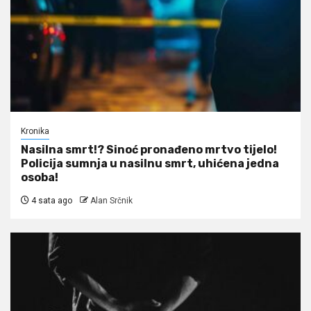
Kronika
Nasilna smrt!? Sinoć pronađeno mrtvo tijelo!
Policija sumnja u nasilnu smrt, uhićena jedna
osoba!
4 sata ago
Alan Srčnik