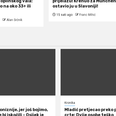
toplinskog vala:
prijelazu! Krenuo za München
 na oko 33+ ili
ostavio ju u Slavoniji!
15 sati ago
Franc Mihić
Alan Srčnik
Kronika
poniznije, jer još bojimo,
Mladić pretjecao preko
e bi iskočili – Osijek je
crte: Dvije osobe teško