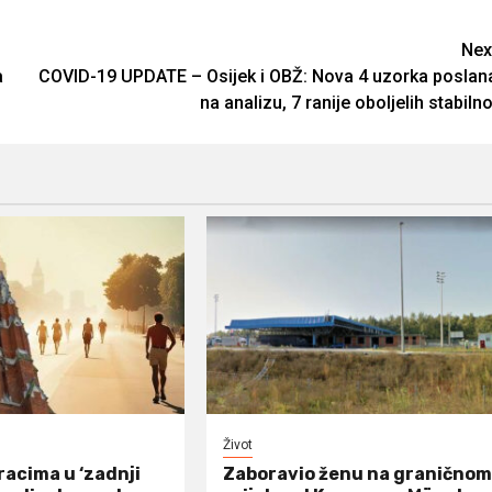
Nex
a
COVID-19 UPDATE – Osijek i OBŽ: Nova 4 uzorka poslan
na analizu, 7 ranije oboljelih stabilno
Život
acima u ‘zadnji
Zaboravio ženu na granično