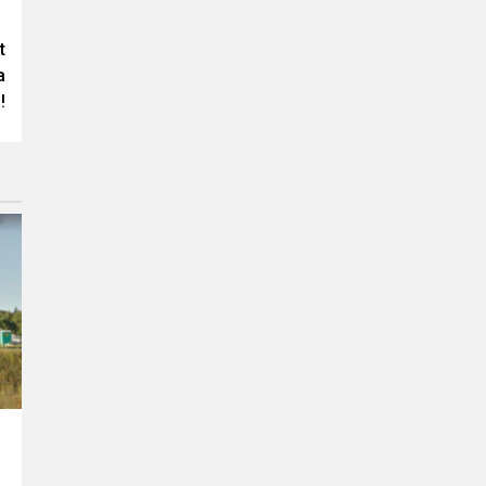
t
a
!
m