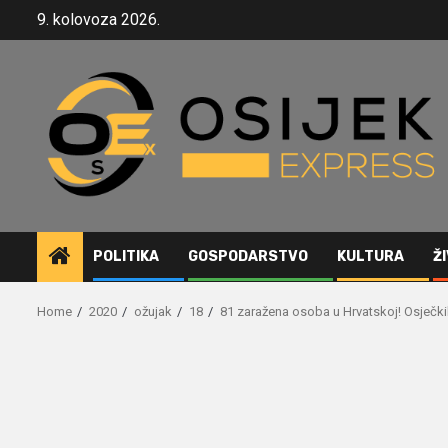
Skip
9. kolovoza 2026.
to
content
POLITIKA
GOSPODARSTVO
KULTURA
Ž
Home
2020
ožujak
18
81 zaražena osoba u Hrvatskoj! Osječki