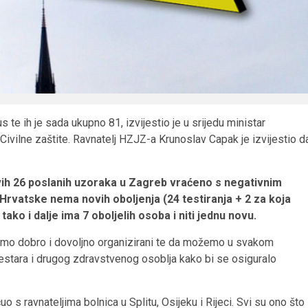
 te ih je sada ukupno 81, izvijestio je u srijedu ministar
Civilne zaštite. Ravnatelj HZJZ-a Krunoslav Capak je izvijestio d
svih 26 poslanih uzoraka u Zagreb vraćeno s negativnim
Hrvatske nema novih oboljenja (24 testiranja + 2 za koja
ko i dalje ima 7 oboljelih osoba i niti jednu novu.
 da smo dobro i dovoljno organizirani te da možemo u svakom
sestara i drugog zdravstvenog osoblja kako bi se osiguralo
s ravnateljima bolnica u Splitu, Osijeku i Rijeci. Svi su ono što