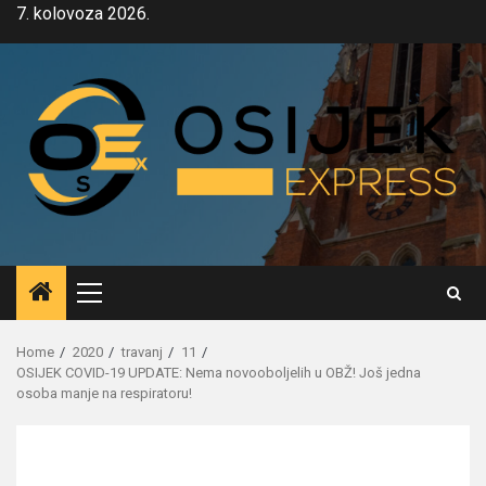
Skip
7. kolovoza 2026.
to
content
Primary
Menu
Home
2020
travanj
11
OSIJEK COVID-19 UPDATE: Nema novooboljelih u OBŽ! Još jedna
osoba manje na respiratoru!