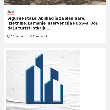
Život
Sigurne staze: Aplikacija za planinare,
izletnike, za manje intervencija HGSS-a! Još
da ju turisti otkriju…
16 sati ago
Alan Srčnik