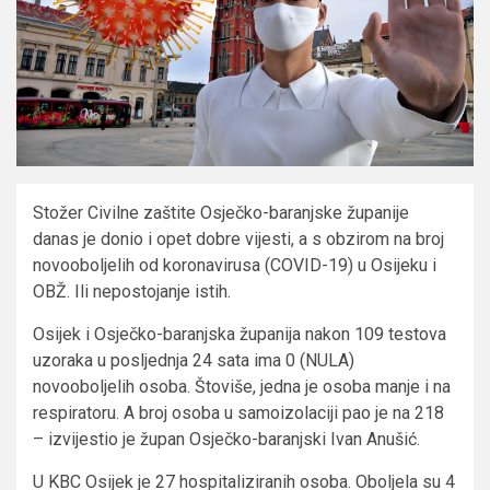
Stožer Civilne zaštite Osječko-baranjske županije
danas je donio i opet dobre vijesti, a s obzirom na broj
novooboljelih od koronavirusa (COVID-19) u Osijeku i
OBŽ. Ili nepostojanje istih.
Osijek i Osječko-baranjska županija nakon 109 testova
uzoraka u posljednja 24 sata ima 0 (NULA)
novooboljelih osoba. Štoviše, jedna je osoba manje i na
respiratoru. A broj osoba u samoizolaciji pao je na 218
– izvijestio je župan Osječko-baranjski Ivan Anušić.
U KBC Osijek je 27 hospitaliziranih osoba. Oboljela su 4