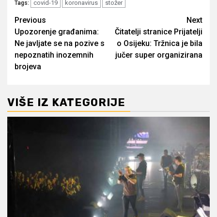
covid-19
koronavirus
stožer
Tags:
Post
Previous
Next
Upozorenje građanima:
Čitatelji stranice Prijatelji
navigation
Ne javljate se na pozive s
o Osijeku: Tržnica je bila
nepoznatih inozemnih
jučer super organizirana
brojeva
VIŠE IZ KATEGORIJE