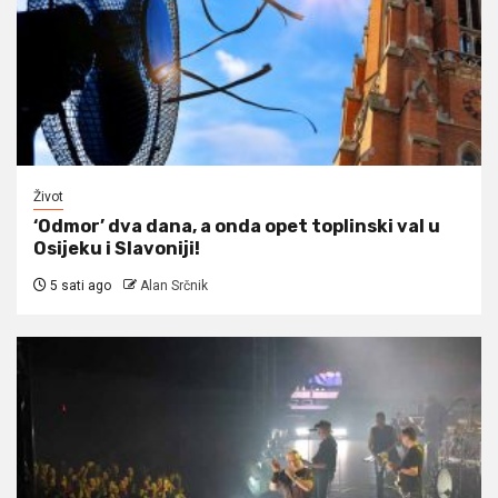
Život
‘Odmor’ dva dana, a onda opet toplinski val u
Osijeku i Slavoniji!
5 sati ago
Alan Srčnik