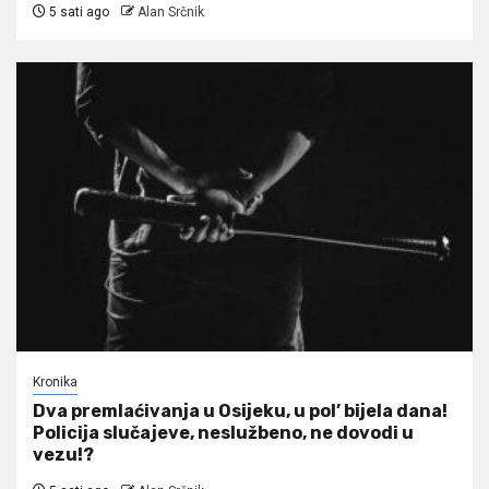
5 sati ago
Alan Srčnik
Kronika
Dva premlaćivanja u Osijeku, u pol’ bijela dana!
Policija slučajeve, neslužbeno, ne dovodi u
vezu!?