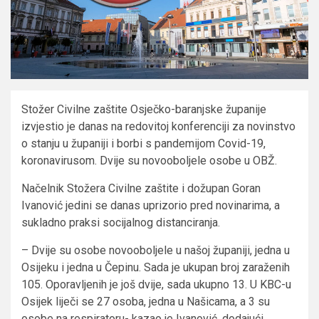
Stožer Civilne zaštite Osječko-baranjske županije
izvjestio je danas na redovitoj konferenciji za novinstvo
o stanju u županiji i borbi s pandemijom Covid-19,
koronavirusom. Dvije su novooboljele osobe u OBŽ.
Načelnik Stožera Civilne zaštite i dožupan Goran
Ivanović jedini se danas uprizorio pred novinarima, a
sukladno praksi socijalnog distanciranja.
– Dvije su osobe novooboljele u našoj županiji, jedna u
Osijeku i jedna u Čepinu. Sada je ukupan broj zaraženih
105. Oporavljenih je još dvije, sada ukupno 13. U KBC-u
Osijek liječi se 27 osoba, jedna u Našicama, a 3 su
osobe na respiratoru- kazao je Ivanović, dodajući…