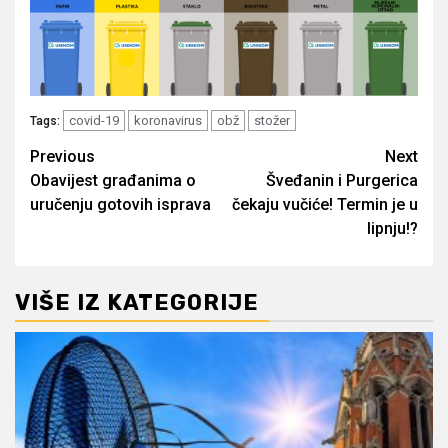
covid-19
koronavirus
obž
stožer
Tags:
Post
Previous
Next
Obavijest građanima o
Šveđanin i Purgerica
navigation
uručenju gotovih isprava
čekaju vučiće! Termin je u
lipnju!?
VIŠE IZ KATEGORIJE