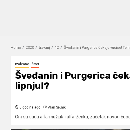
Home
2020
travanj
12
Šveđanin i Purgerica čekaju vučiće! Termi
Izabrano
Život
Šveđanin i Purgerica ček
lipnju!?
6 godina ago
Alan Srčnik
Oni su sada alfa-mužjak i alfa-ženka, začetak novog čopora