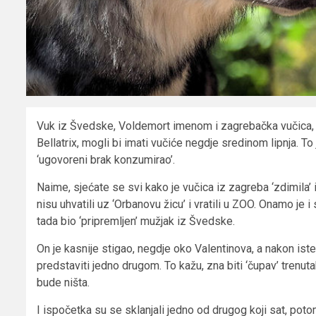
Vuk iz Švedske, Voldemort imenom i zagrebačka vučica, 
Bellatrix, mogli bi imati vučiće negdje sredinom lipnja. T
‘ugovoreni brak konzumirao’.
Naime, sjećate se svi kako je vučica iz zagreba ‘zdimila’ 
nisu uhvatili uz ‘Orbanovu žicu’ i vratili u ZOO. Onamo je i 
tada bio ‘pripremljen’ mužjak iz Švedske.
On je kasnije stigao, negdje oko Valentinova, a nakon is
predstaviti jedno drugom. To kažu, zna biti ‘čupav’ trenutak,
bude ništa.
I ispočetka su se sklanjali jedno od drugog koji sat, potom