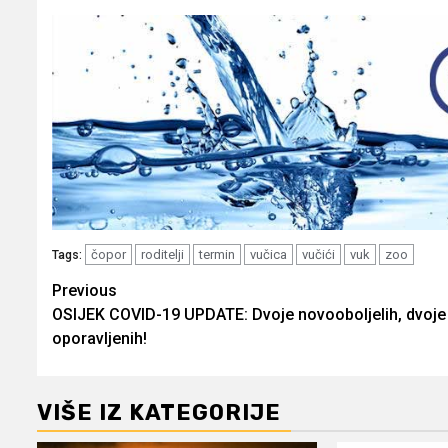
čopor
roditelji
termin
vučica
vučići
vuk
zoo
Tags:
Post
Previous
OSIJEK COVID-19 UPDATE: Dvoje novooboljelih, dvoje
navigation
oporavljenih!
VIŠE IZ KATEGORIJE