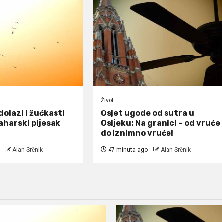
Život
dolazi i žućkasti
Osjet ugode od sutra u
Saharski pijesak
Osijeku: Na granici – od vruće
do iznimno vruće!
Alan Srčnik
47 minuta ago
Alan Srčnik