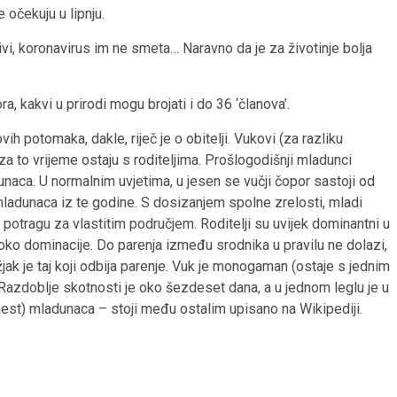
 očekuju u lipnju.
živi, koronavirus im ne smeta… Naravno da je za životinje bolja
, kakvi u prirodi mogu brojati i do 36 ‘članova’.
vih potomaka, dakle, riječ je o obitelji. Vukovi (za razliku
za to vrijeme ostaju s roditeljima. Prošlogodišnji mladunci
naca. U normalnim uvjetima, u jesen se vučji čopor sastoji od
mladunaca iz te godine. S dosizanjem spolne zrelosti, mladi
u u potragu za vlastitim područjem. Roditelji su uvijek dominantni u
ko dominacije. Do parenja između srodnika u pravilu ne dolazi,
žjak je taj koji odbija parenje. Vuk je monogaman (ostaje s jednim
 Razdoblje skotnosti je oko šezdeset dana, a u jednom leglu je u
est) mladunaca – stoji među ostalim upisano na Wikipediji.