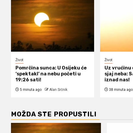
Život
Život
Pomrčina sunca: U Osijeku će
Uz vrućinu 
‘spektakl’ na nebu početi u
sjaj neba: 
19:26 sati!
iznad nas!
5 minuta ago
Alan Srčnik
38 minuta ago
MOŽDA STE PROPUSTILI