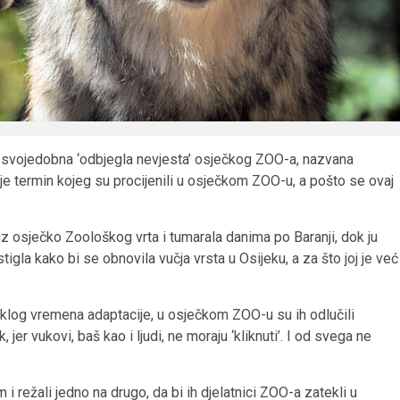
svojedobna ‘odbjegla nevjesta’ osječkog ZOO-a, nazvana
o je termin kojeg su procijenili u osječkom ZOO-u, a pošto se ovaj
iz osječko Zoološkog vrta i tumarala danima po Baranji, dok ju
stigla kako bi se obnovila vučja vrsta u Osijeku, a za što joj je već
teklog vremena adaptacije, u osječkom ZOO-u su ih odlučili
 jer vukovi, baš kao i ljudi, ne moraju ‘kliknuti’. I od svega ne
 i režali jedno na drugo, da bi ih djelatnici ZOO-a zatekli u