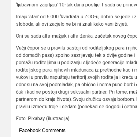
‘ljubavnom zagrljaju’ 10-tak dana poslije. I sada se prinove
Imaju ‘stan’ od 6.000 ‘kvadrata’ u ZOO-u, dobro se jede i 
sloboda, ali ovi zacjelo ne bi ni znali kako vani živjeti.
Oni su sada alfa-mužjak i alfa-ženka, začetak novog čopora
Vučji čopor se u pravilu sastoji od roditeljskog para i njiho
od domaćih pasa) spolno sazrijevaju tek s dvije godine i 
pomažu roditeljima u podizanju sljedeće generacije mladu
roditeljskog para, njihovih mladunaca iz prethodne kao i 
vukovi u pravilu napuštaju teritorij svojih roditelja i kreć
odnosu na svoj podmladak, pa obično i nema puno borbi o
čak i kad ne postoji drugi seksualni partner. Pri tome, mu
partnerom do kraja života). Svoju družicu osvaja borbom.
pravilu između troje i sedam (ponekad se dogodi i četrna
Foto: Pixabay (ilustracija)
Facebook Comments