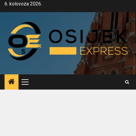
Skip
6. kolovoza 2026.
to
content
Primary
Menu