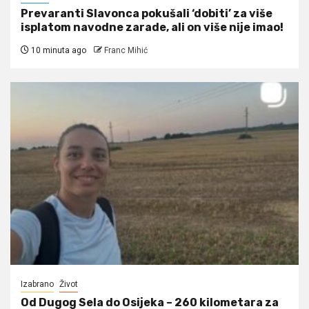
Prevaranti Slavonca pokušali ‘dobiti’ za više
isplatom navodne zarade, ali on više nije imao!
10 minuta ago
Franc Mihić
Izabrano
Život
Od Dugog Sela do Osijeka – 260 kilometara za