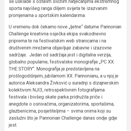
se usklade s ostalim sličnim natjecanjima ekstremnog
sporta najvišeg ranga diljem svijeta te izazvanim
promjenama u sportskim kalendarima.
U vremenu dok čekamo nove „ljetne“ datume Pannonian
Challenge kreativna osječka ekipa svakodnevno
priprema te na festivalskim web stranicama i na
društvenim mrežama objavljuje zabavne i izazovne
sadržaje. Jedan od sadržaja jest i digitalna verzija,
globalno popularne, festivalske monografije „PC XX:
THE STORY“. Monografija je predstavljena na
prošlogodišnjem, jubilarnom XX. Pannonianu, a u njoj je
autorica Aleksandra Živković u suradnji s dizajnerskim
kolektivom NJI3, retrospektivnim fotografijama
festivala i bivšeg skate parka pridružila priče i
anegdote o osnivačima, organizatorima, sportašima,
glazbenicima, posjetiteljima – svima onima koji su
zaslužni što je Pannonian Challenge danas ondje gdje
jest.