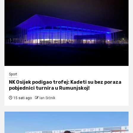
Sport
NK Osijek podigao trofej: Kadeti su bez poraza
pobjednici turnira u Rumunjskoj!
15 sati ago
Ian Srčnik