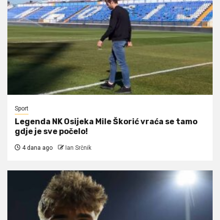
Sport
Legenda NK Osijeka Mile Škorić vraća se tamo
gdje je sve počelo!
4 dana ago
Ian Srčnik