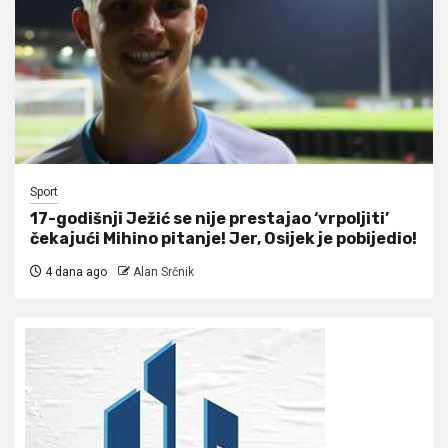
Sport
17-godišnji Ježić se nije prestajao ‘vrpoljiti’
čekajući Mihino pitanje! Jer, Osijek je pobijedio!
4 dana ago
Alan Srčnik