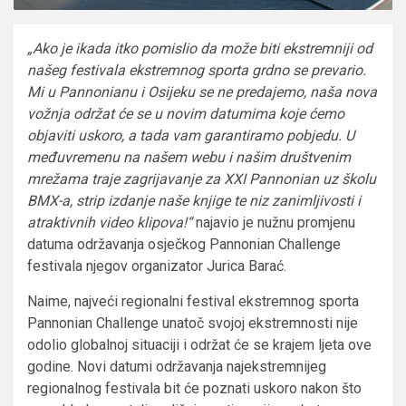
„Ako je ikada itko pomislio da može biti ekstremniji od
našeg festivala ekstremnog sporta grdno se prevario.
Mi u Pannonianu i Osijeku se ne predajemo, naša nova
vožnja održat će se u novim datumima koje ćemo
objaviti uskoro, a tada vam garantiramo pobjedu. U
međuvremenu na našem webu i našim društvenim
mrežama traje zagrijavanje za XXI Pannonian uz školu
BMX-a, strip izdanje naše knjige te niz zanimljivosti i
atraktivnih video klipova!“
najavio je nužnu promjenu
datuma održavanja osječkog Pannonian Challenge
festivala njegov organizator Jurica Barać.
Naime, najveći regionalni festival ekstremnog sporta
Pannonian Challenge unatoč svojoj ekstremnosti nije
odolio globalnoj situaciji i održat će se krajem ljeta ove
godine. Novi datumi održavanja najekstremnijeg
regionalnog festivala bit će poznati uskoro nakon što