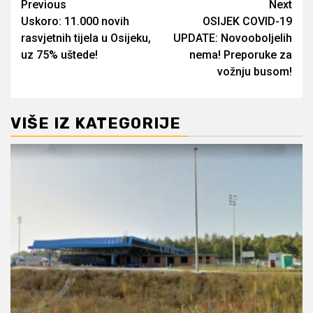
Post
Previous
Next
Uskoro: 11.000 novih
OSIJEK COVID-19
navigation
rasvjetnih tijela u Osijeku,
UPDATE: Novooboljelih
uz 75% uštede!
nema! Preporuke za
vožnju busom!
VIŠE IZ KATEGORIJE