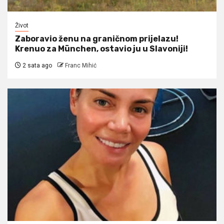
Život
Zaboravio ženu na graničnom prijelazu!
Krenuo za München, ostavio ju u Slavoniji!
2 sata ago
Franc Mihić