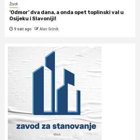
Život
‘Odmor’ dva dana, a onda opet toplinski val u
Osijeku i Slavoniji!
9 sati ago
Alan Srčnik