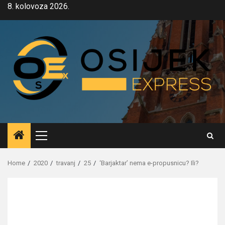
Skip
8. kolovoza 2026.
to
content
Primary
Menu
Home
2020
travanj
25
‘Barjaktar’ nema e-propusnicu? Ili?