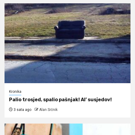
Kronika
Palio trosjed, spalio pašnjak! Al’ susjedov!
3 sata ago
Alan Srčnik