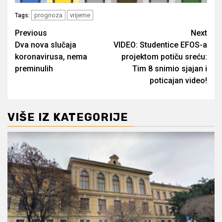
prognoza
vrijeme
Tags:
Post
Previous
Next
Dva nova slučaja
VIDEO: Studentice EFOS-a
navigation
koronavirusa, nema
projektom potiču sreću:
preminulih
Tim 8 snimio sjajan i
poticajan video!
VIŠE IZ KATEGORIJE