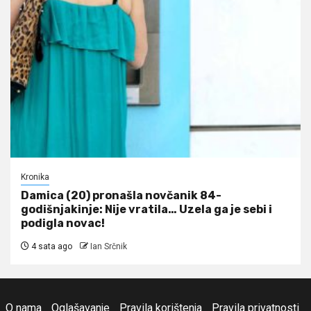
Kronika
Damica (20) pronašla novčanik 84-
godišnjakinje: Nije vratila… Uzela ga je sebi i
podigla novac!
4 sata ago
Ian Srčnik
O nama
Oglašavanje
Pravila korištenja
Pravila privatnosti