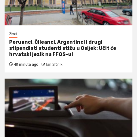
Život
Peruanci, Čileanci, Argentinci i drugi
stipendisti studenti stižu u Osijek: Učit će
hrvatski jezik na FFOS-u!
48 minuta ago
Ian Srčnik