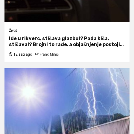
Život
Ide u rikverc, stišava glazbu!? Pada kiša,
stišava!? Brojni to rade, a objašnjenje postoji…
12 sati ago
Franc Mihić