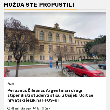
MOŽDA STE PROPUSTILI
Život
Peruanci, Čileanci, Argentinci i drugi
stipendisti studenti stižu u Osijek: Učit će
hrvatski jezik na FFOS-u!
48 minuta ago
Ian Srčnik