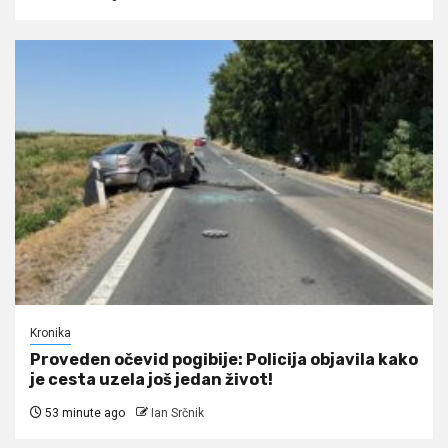
Kronika
Proveden očevid pogibije: Policija objavila kako
je cesta uzela još jedan život!
53 minute ago
Ian Srčnik