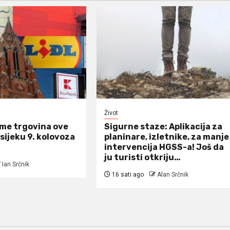
Život
eme trgovina ove
Sigurne staze: Aplikacija za
Osijeku 9. kolovoza
planinare, izletnike, za manje
intervencija HGSS-a! Još da
ju turisti otkriju…
Ian Srčnik
16 sati ago
Alan Srčnik