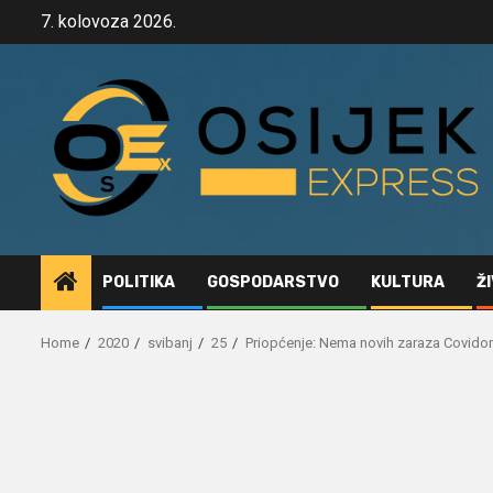
Skip
7. kolovoza 2026.
to
content
POLITIKA
GOSPODARSTVO
KULTURA
Ž
Home
2020
svibanj
25
Priopćenje: Nema novih zaraza Covid