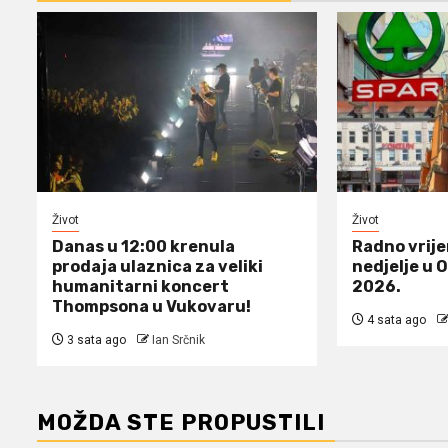
Život
Život
Danas u 12:00 krenula
Radno vrij
prodaja ulaznica za veliki
nedjelje u 
humanitarni koncert
2026.
Thompsona u Vukovaru!
4 sata ago
3 sata ago
Ian Srčnik
MOŽDA STE PROPUSTILI