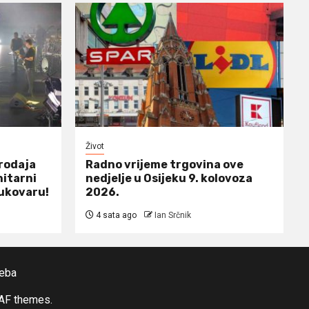
Život
prodaja
Radno vrijeme trgovina ove
nitarni
nedjelje u Osijeku 9. kolovoza
ukovaru!
2026.
4 sata ago
Ian Srčnik
reba
AF themes.