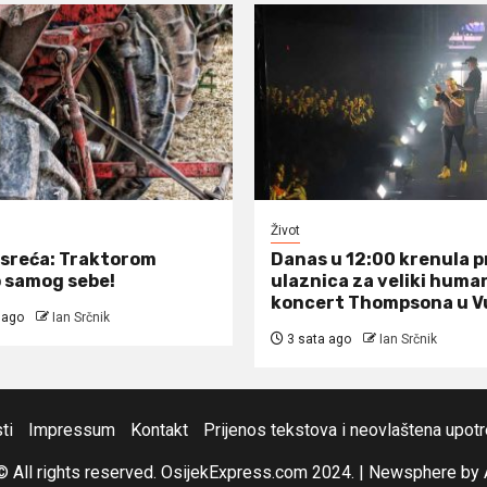
Život
sreća: Traktorom
Danas u 12:00 krenula 
 samog sebe!
ulaznica za veliki huma
koncert Thompsona u V
 ago
Ian Srčnik
3 sata ago
Ian Srčnik
ti
Impressum
Kontakt
Prijenos tekstova i neovlaštena upot
© All rights reserved. OsijekExpress.com 2024.
|
Newsphere
by 