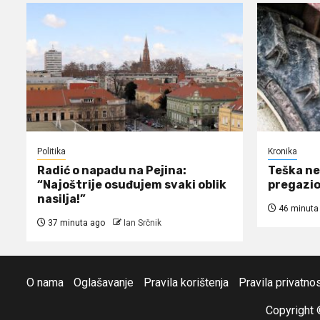
Politika
Kronika
Radić o napadu na Pejina:
Teška ne
“Najoštrije osuđujem svaki oblik
pregazio
nasilja!”
46 minuta
37 minuta ago
Ian Srčnik
O nama
Oglašavanje
Pravila korištenja
Pravila privatnos
Copyright 