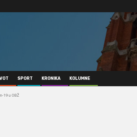
IVOT
SPORT
KRONIKA
KOLUMNE
om-19 u OBŽ