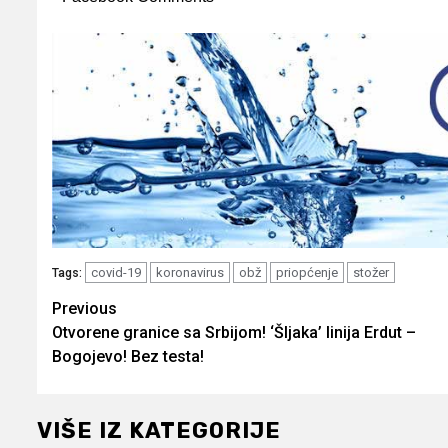
covid-19
koronavirus
obž
priopćenje
stožer
Tags:
Post
Previous
Otvorene granice sa Srbijom! ‘Šljaka’ linija Erdut –
navigation
Bogojevo! Bez testa!
VIŠE IZ KATEGORIJE