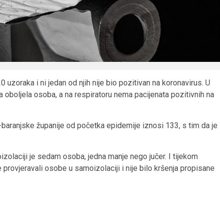
 uzoraka i ni jedan od njih nije bio pozitivan na koronavirus. U
a oboljela osoba, a na respiratoru nema pacijenata pozitivnih na
-baranjske županije od početka epidemije iznosi 133, s tim da je
laciji je sedam osoba, jedna manje nego jučer. I tijekom
 provjeravali osobe u samoizolaciji i nije bilo kršenja propisane