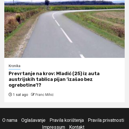
Kronika
Prevrtanje na krov: Mladić (25) iz auta
austrijskih tablica pijan ‘izašao bez
ogrebotine’!?
1 sat ago
Franc Mihić
O nama
Oglašavanje
Pravila korištenja
Pravila privatnosti
Impressum
Kontakt