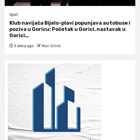
Sport
Klub navijača Bijelo-plavi popunjava autobuse i
poziva u Goricu: Početak u Gorici, nastavak u
Gorici…
3 dana ago
Alan Srčnik