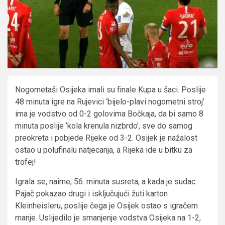
Nogometaši Osijeka imali su finale Kupa u šaci. Poslije
48 minuta igre na Rujevici ‘bijelo-plavi nogometni stroj’
ima je vodstvo od 0-2 golovima Bočkaja, da bi samo 8
minuta poslije ‘kola krenula nizbrdo’, sve do samog
preokreta i pobjede Rijeke od 3-2. Osijek je nažalost
ostao u polufinalu natjecanja, a Rijeka ide u bitku za
trofej!
Igrala se, naime, 56. minuta susreta, a kada je sudac
Pajač pokazao drugi i isključujući žuti karton
Kleinheisleru, poslije čega je Osijek ostao s igračem
manje. Uslijedilo je smanjenje vodstva Osijeka na 1-2,