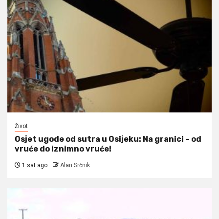
Život
Osjet ugode od sutra u Osijeku: Na granici – od
vruće do iznimno vruće!
1 sat ago
Alan Srčnik