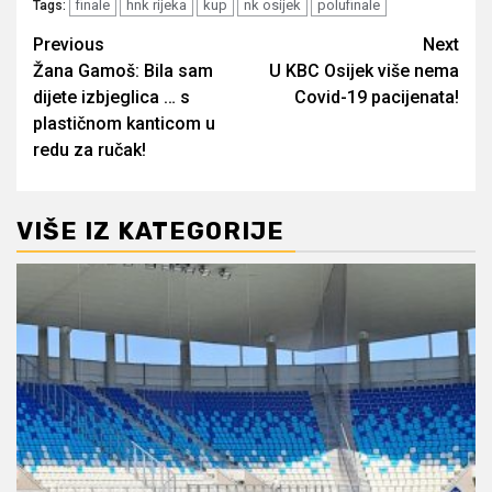
finale
hnk rijeka
kup
nk osijek
polufinale
Tags:
Post
Previous
Next
Žana Gamoš: Bila sam
U KBC Osijek više nema
navigation
dijete izbjeglica … s
Covid-19 pacijenata!
plastičnom kanticom u
redu za ručak!
VIŠE IZ KATEGORIJE