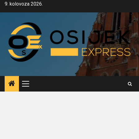
Skip
9. kolovoza 2026.
to
content
Primary
Menu