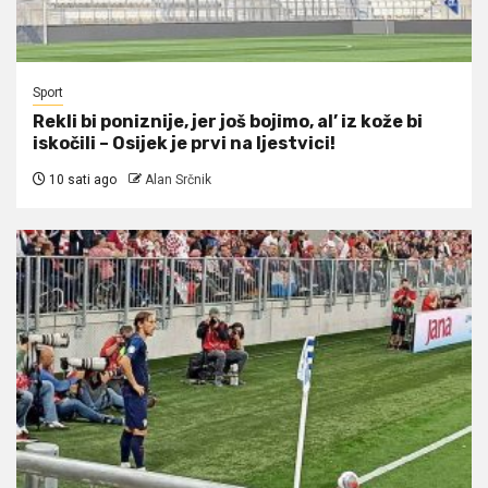
Sport
Rekli bi poniznije, jer još bojimo, al’ iz kože bi
iskočili – Osijek je prvi na ljestvici!
10 sati ago
Alan Srčnik