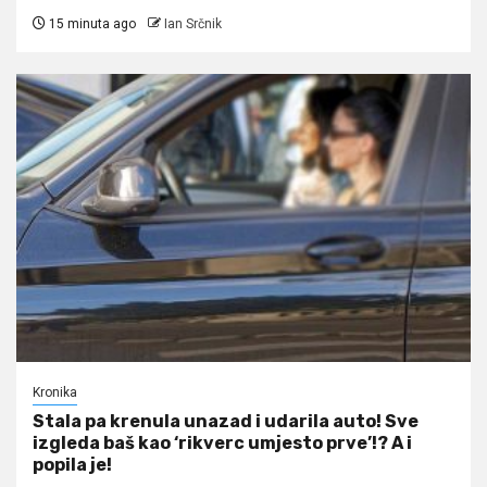
15 minuta ago
Ian Srčnik
Kronika
Stala pa krenula unazad i udarila auto! Sve
izgleda baš kao ‘rikverc umjesto prve’!? A i
popila je!