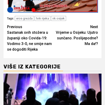
eros grezda
hnk rijeka
nk osijek
Tags:
Post
Previous
Next
Sastanak svih stožera u
Vrijeme u Osijeku: Ujutro
navigation
županiji oko Covida-19:
sunčano. Poslijepodne?
Vodimo 3-0, ne smije nam
Ma da!?
se dogoditi Rijeka
VIŠE IZ KATEGORIJE