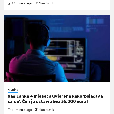
27 minuta ago
Alan Srčnik
Kronika
Našičanka 4 mjeseca uvjerena kako ‘pojačava
saldo’: Čeh ju ostavio bez 35.000 eura!
41 minuta ago
Alan Srčnik