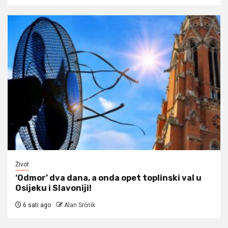
Život
‘Odmor’ dva dana, a onda opet toplinski val u
Osijeku i Slavoniji!
6 sati ago
Alan Srčnik