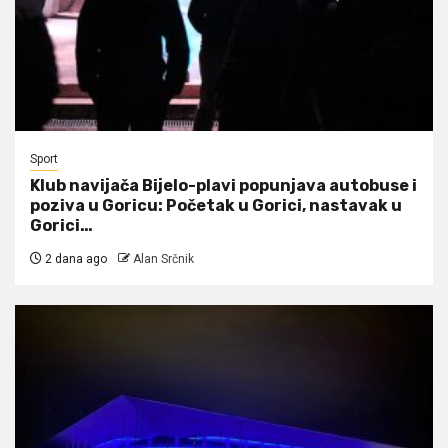
Sport
Klub navijača Bijelo-plavi popunjava autobuse i
poziva u Goricu: Početak u Gorici, nastavak u
Gorici…
2 dana ago
Alan Srčnik