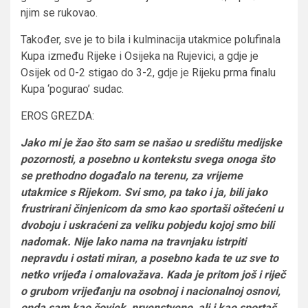
njim se rukovao.
Također, sve je to bila i kulminacija utakmice polufinala
Kupa između Rijeke i Osijeka na Rujevici, a gdje je
Osijek od 0-2 stigao do 3-2, gdje je Rijeku prma finalu
Kupa ‘pogurao’ sudac.
EROS GREZDA:
Jako mi je žao što sam se našao u središtu medijske
pozornosti, a posebno u kontekstu svega onoga što
se prethodno događalo na terenu, za vrijeme
utakmice s Rijekom. Svi smo, pa tako i ja, bili jako
frustrirani činjenicom da smo kao sportaši oštećeni u
dvoboju i uskraćeni za veliku pobjedu kojoj smo bili
nadomak. Nije lako nama na travnjaku istrpiti
nepravdu i ostati miran, a posebno kada te uz sve to
netko vrijeđa i omalovažava. Kada je pritom još i riječ
o grubom vrijeđanju na osobnoj i nacionalnoj osnovi,
onda sam kao čovjek, prvenstveno, ali i kao sportaš