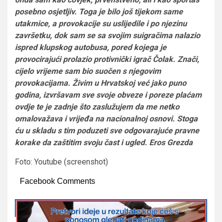
posebno osjetljiv. Toga je bilo još tijekom same
utakmice, a provokacije su uslijedile i po njezinu
završetku, dok sam se sa svojim suigračima nalazio
ispred klupskog autobusa, pored kojega je
provocirajući prolazio protivnički igrač Čolak. Znači,
cijelo vrijeme sam bio suočen s njegovim
provokacijama. Živim u Hrvatskoj već jako puno
godina, izvršavam sve svoje obveze i poreze plaćam
ovdje te je zadnje što zaslužujem da me netko
omalovažava i vrijeđa na nacionalnoj osnovi. Stoga
ću u skladu s tim poduzeti sve odgovarajuće pravne
korake da zaštitim svoju čast i ugled. Eros Grezda
Foto: Youtube (screenshot)
Facebook Comments