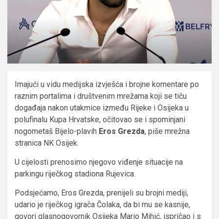
Imajući u vidu medijska izvješća i brojne komentare po
raznim portalima i društvenim mrežama koji se tiču
događaja nakon utakmice između Rijeke i Osijeka u
polufinalu Kupa Hrvatske, očitovao se i spominjani
nogometaš Bijelo-plavih
Eros Grezda
, piše mrežna
stranica NK Osijek.
U cijelosti prenosimo njegovo viđenje situacije na
parkingu riječkog stadiona Rujevica.
Podsjećamo, Eros Grezda, prenijeli su brojni mediji,
udario je riječkog igrača Čolaka, da bi mu se kasnije,
govori glasnogovornik Osijeka Mario Mihić, ispričao i s