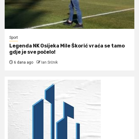
Sport
Legenda NK Osijeka Mile Škorić vraća se tamo
gdje je sve počelo!
6 dana ago
Ian Srčnik