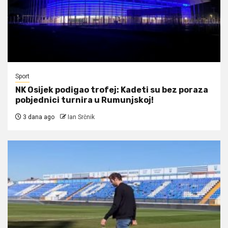
Sport
NK Osijek podigao trofej: Kadeti su bez poraza
pobjednici turnira u Rumunjskoj!
3 dana ago
Ian Srčnik