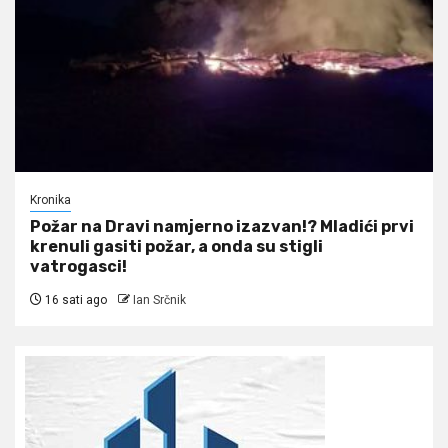
Kronika
Požar na Dravi namjerno izazvan!? Mladići prvi
krenuli gasiti požar, a onda su stigli
vatrogasci!
16 sati ago
Ian Srčnik