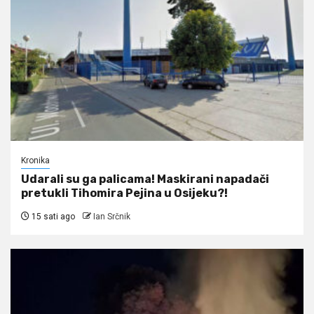
Kronika
Udarali su ga palicama! Maskirani napadači
pretukli Tihomira Pejina u Osijeku?!
15 sati ago
Ian Srčnik