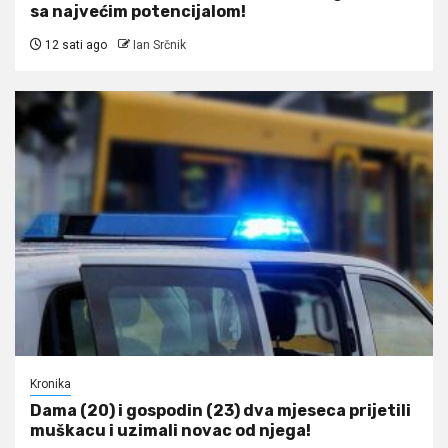
sa najvećim potencijalom!
12 sati ago
Ian Srčnik
Kronika
Dama (20) i gospodin (23) dva mjeseca prijetili
muškacu i uzimali novac od njega!