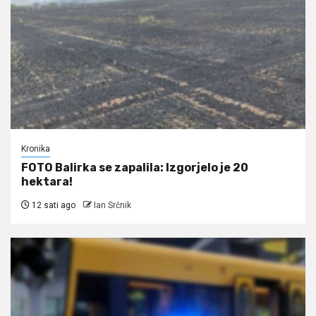
Kronika
FOTO Balirka se zapalila: Izgorjelo je 20
hektara!
12 sati ago
Ian Srčnik