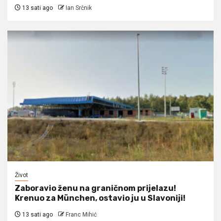
13 sati ago
Ian Srčnik
Život
Zaboravio ženu na graničnom prijelazu!
Krenuo za München, ostavio ju u Slavoniji!
13 sati ago
Franc Mihić