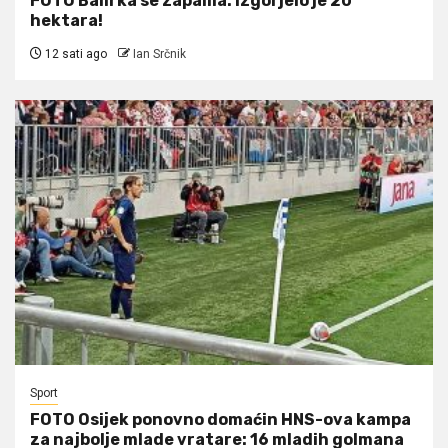
FOTO Balirka se zapalila: Izgorjelo je 20
hektara!
12 sati ago
Ian Srčnik
Sport
FOTO Osijek ponovno domaćin HNS-ova kampa
za najbolje mlade vratare: 16 mladih golmana