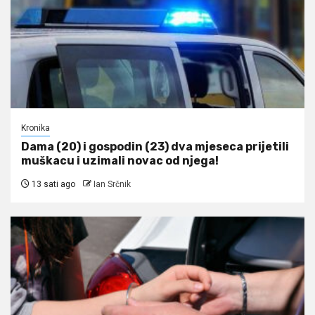
Kronika
Dama (20) i gospodin (23) dva mjeseca prijetili
muškacu i uzimali novac od njega!
13 sati ago
Ian Srčnik