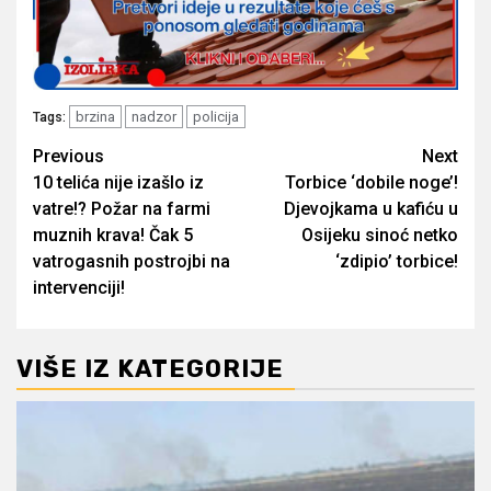
brzina
nadzor
policija
Tags:
Post
Previous
Next
10 telića nije izašlo iz
Torbice ‘dobile noge’!
navigation
vatre!? Požar na farmi
Djevojkama u kafiću u
muznih krava! Čak 5
Osijeku sinoć netko
vatrogasnih postrojbi na
‘zdipio’ torbice!
intervenciji!
VIŠE IZ KATEGORIJE