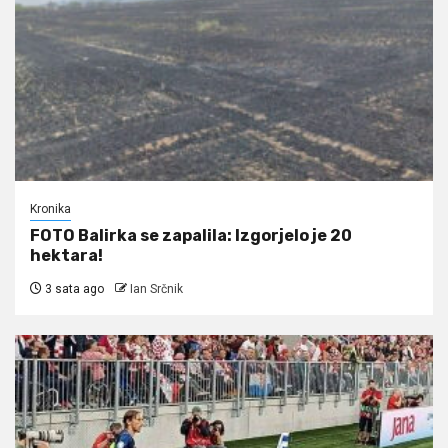
Kronika
FOTO Balirka se zapalila: Izgorjelo je 20
hektara!
3 sata ago
Ian Srčnik