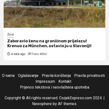
Život
Zaboravio ženu na graničnom prijelazu!
Krenuo za München, ostavio ju u Slavoniji!
4 sata ago
Franc Mihić
O nama
Oglašavanje
Pravila korištenja
Pravila privatnosti
Impressum
Kontakt
Prijenos tekstova i neovlaštena upotreba
Copyright © All rights reserved. OsijekExpress.com 2024.
|
Newsphere
by AF themes.