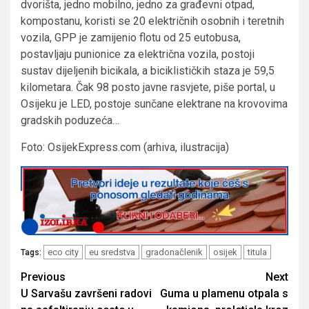
dvorišta, jedno mobilno, jedno za građevni otpad,
kompostanu, koristi se 20 električnih osobnih i teretnih
vozila, GPP je zamijenio flotu od 25 eutobusa,
postavljaju punionice za električna vozila, postoji
sustav dijeljenih bicikala, a biciklističkih staza je 59,5
kilometara. Čak 98 posto javne rasvjete, piše portal, u
Osijeku je LED, postoje sunčane elektrane na krovovima
gradskih poduzeća…
Foto: OsijekExpress.com (arhiva, ilustracija)
eco city
eu sredstva
gradonačlenik
osijek
titula
Tags:
Post
Previous
Next
U Sarvašu završeni radovi
Guma u plamenu otpala s
navigation