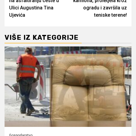
na asfaltiranju ceste u
kamiona, proletjela kroz
Ulici Augustina Tina
ogradu i završila uz
Ujevića
teniske terene!
VIŠE IZ KATEGORIJE
Gospodarstvo