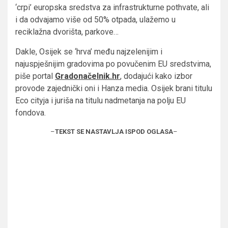
‘crpi’ europska sredstva za infrastrukturne pothvate, ali
i da odvajamo više od 50% otpada, ulažemo u
reciklažna dvorišta, parkove…
Dakle, Osijek se ‘hrva’ među najzelenijim i
najuspješnijim gradovima po povučenim EU sredstvima,
piše portal
Gradonačelnik.hr
, dodajući kako izbor
provode zajednički oni i Hanza media. Osijek brani titulu
Eco cityja i juriša na titulu nadmetanja na polju EU
fondova.
–
TEKST SE NASTAVLJA ISPOD OGLASA
–