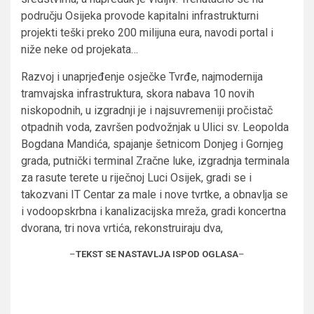
području Osijeka provode kapitalni infrastrukturni
projekti teški preko 200 milijuna eura, navodi portal i
niže neke od projekata…
Razvoj i unaprjeđenje osječke Tvrđe, najmodernija
tramvajska infrastruktura, skora nabava 10 novih
niskopodnih, u izgradnji je i najsuvremeniji pročistač
otpadnih voda, završen podvožnjak u Ulici sv. Leopolda
Bogdana Mandića, spajanje šetnicom Donjeg i Gornjeg
grada, putnički terminal Zračne luke, izgradnja terminala
za rasute terete u riječnoj Luci Osijek, gradi se i
takozvani IT Centar za male i nove tvrtke, a obnavlja se
i vodoopskrbna i kanalizacijska mreža, gradi koncertna
dvorana, tri nova vrtića, rekonstruiraju dva,
–
TEKST SE NASTAVLJA ISPOD OGLASA
–