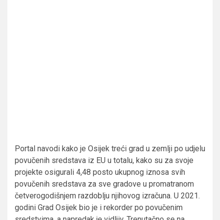
Portal navodi kako je Osijek treći grad u zemlji po udjelu
povučenih sredstava iz EU u totalu, kako su za svoje
projekte osigurali 4,48 posto ukupnog iznosa svih
povučenih sredstava za sve gradove u promatranom
četverogodišnjem razdoblju njihovog izračuna. U 2021.
godini Grad Osijek bio je i rekorder po povučenim
sredstvima, a napredak je vidljiv. Trenutačno se na