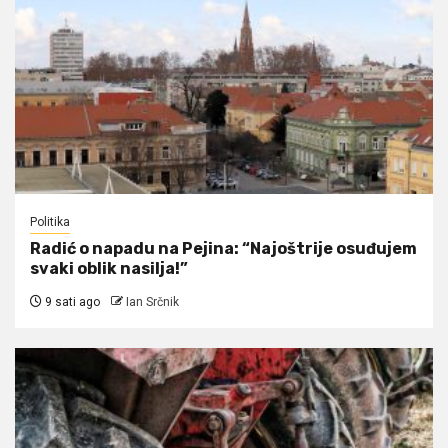
Politika
Radić o napadu na Pejina: “Najoštrije osuđujem
svaki oblik nasilja!”
9 sati ago
Ian Srčnik