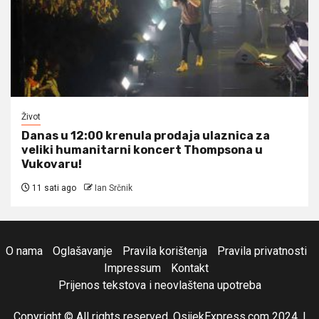
Život
Danas u 12:00 krenula prodaja ulaznica za
veliki humanitarni koncert Thompsona u
Vukovaru!
11 sati ago
Ian Srčnik
O nama
Oglašavanje
Pravila korištenja
Pravila privatnosti
Impressum
Kontakt
Prijenos tekstova i neovlaštena upotreba
Copyright © All rights reserved. OsijekExpress.com 2024.
|