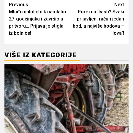
Post
Previous
Next
Mlađi maloljetnik namlatio
Porezna ‘časti’! Svaki
navigation
27-godišnjaka i završio u
prijavljeni račun jedan
pritvoru… Prijava je stigla
bod, a najviše bodova –
iz bolnice!
‘lova’!
VIŠE IZ KATEGORIJE