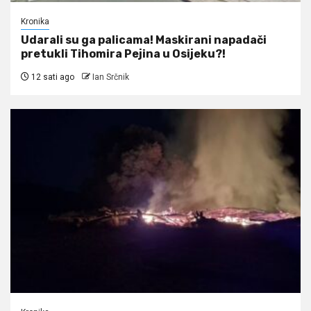
Kronika
Udarali su ga palicama! Maskirani napadači
pretukli Tihomira Pejina u Osijeku?!
12 sati ago
Ian Srčnik