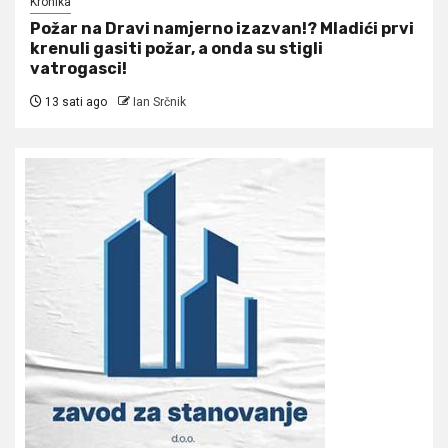
Kronika
Požar na Dravi namjerno izazvan!? Mladići prvi
krenuli gasiti požar, a onda su stigli
vatrogasci!
13 sati ago
Ian Srčnik