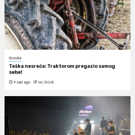
Kronika
Teška nesreća: Traktorom pregazio samog
sebe!
9 sati ago
Ian Srčnik