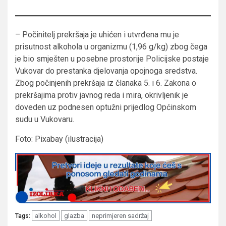
– Počinitelj prekršaja je uhićen i utvrđena mu je
prisutnost alkohola u organizmu (1,96 g/kg) zbog čega
je bio smješten u posebne prostorije Policijske postaje
Vukovar do prestanka djelovanja opojnoga sredstva.
Zbog počinjenih prekršaja iz članaka 5. i 6. Zakona o
prekršajima protiv javnog reda i mira, okrivljenik je
doveden uz podnesen optužni prijedlog Općinskom
sudu u Vukovaru.
Foto: Pixabay (ilustracija)
alkohol
glazba
neprimjeren sadržaj
Tags: