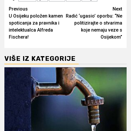
Post
Previous
Next
U Osijeku položen kamen
Radić ‘ugasio’ oporbu: “Ne
navigation
spoticanja za pravnika i
politizirajte o stvarima
intelektualca Alfreda
koje nemaju veze s
Fischera!
Osijekom”
VIŠE IZ KATEGORIJE