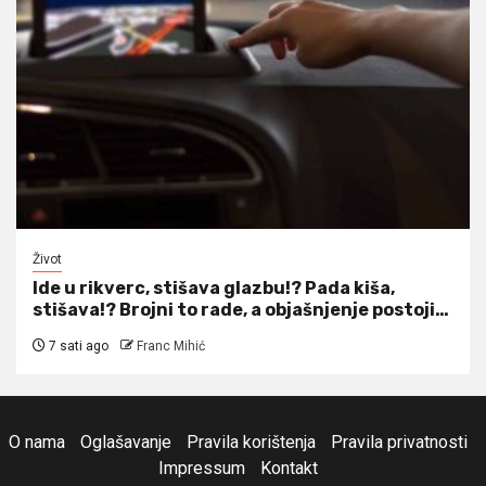
Život
Ide u rikverc, stišava glazbu!? Pada kiša,
stišava!? Brojni to rade, a objašnjenje postoji…
7 sati ago
Franc Mihić
O nama
Oglašavanje
Pravila korištenja
Pravila privatnosti
Impressum
Kontakt