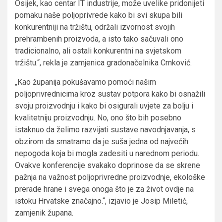
Osijek, kao centar IT industrije, može uvelike pridonijeti
pomaku naše poljoprivrede kako bi svi skupa bili
konkurentniji na tržištu, održali izvornost svojih
prehrambenih proizvoda, a isto tako sačuvali ono
tradicionalno, ali ostali konkurentni na svjetskom
tržištu.“, rekla je zamjenica gradonačelnika Crnković.
„Kao županija pokušavamo pomoći našim
poljoprivrednicima kroz sustav potpora kako bi osnažili
svoju proizvodnju i kako bi osigurali uvjete za bolju i
kvalitetniju proizvodnju. No, ono što bih posebno
istaknuo da želimo razvijati sustave navodnjavanja, s
obzirom da smatramo da je suša jedna od najvećih
nepogoda koja bi mogla zadesiti u narednom periodu.
Ovakve konferencije svakako doprinose da se skrene
pažnja na važnost poljoprivredne proizvodnje, ekološke
prerade hrane i svega onoga što je za život ovdje na
istoku Hrvatske značajno.“, izjavio je Josip Miletić,
zamjenik župana.