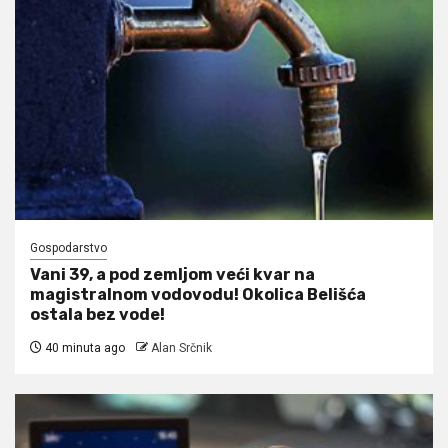
Gospodarstvo
Vani 39, a pod zemljom veći kvar na
magistralnom vodovodu! Okolica Belišća
ostala bez vode!
40 minuta ago
Alan Srčnik