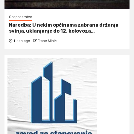
Gospodarstvo
Naredba: U nekim općinama zabrana držanja
svinja, uklanjanje do 12. kolovoza…
1 dan ago
Franc Mihić