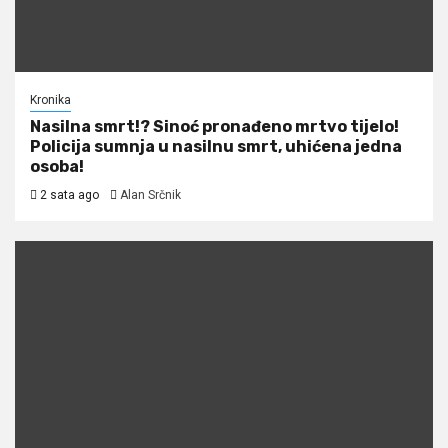
Kronika
Nasilna smrt!? Sinoć pronađeno mrtvo tijelo!
Policija sumnja u nasilnu smrt, uhićena jedna
osoba!
2 sata ago
Alan Srčnik