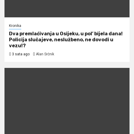
Kronika
Dva premlaćivanja u Osijeku, u pol’ bijela dana!
Policija slučajeve, neslužbeno, ne dovodi u
vezu!?
3 sata ago
Alan Srčnik