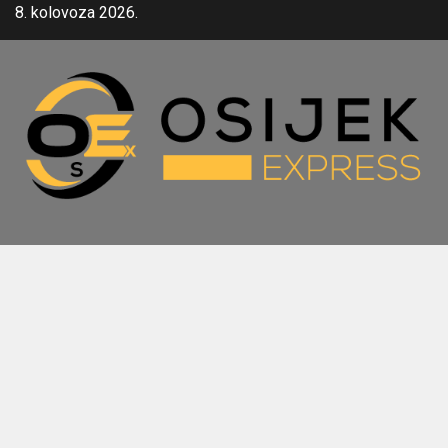
Skip
8. kolovoza 2026.
to
content