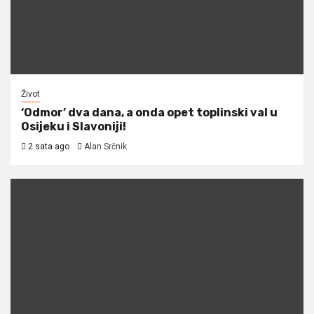
Život
‘Odmor’ dva dana, a onda opet toplinski val u
Osijeku i Slavoniji!
2 sata ago
Alan Srčnik