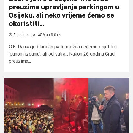
preuzima upravljanje parkingom u
Osijeku, ali neko vrijeme ćemo se
okoristiti…
2 godine ago
Alan Srčnik
O.K. Danas je blagdan pa to možda nećemo osjetiti u
'punom izdanju', ali od sutra... Nakon 26 godina Grad
preuzima...