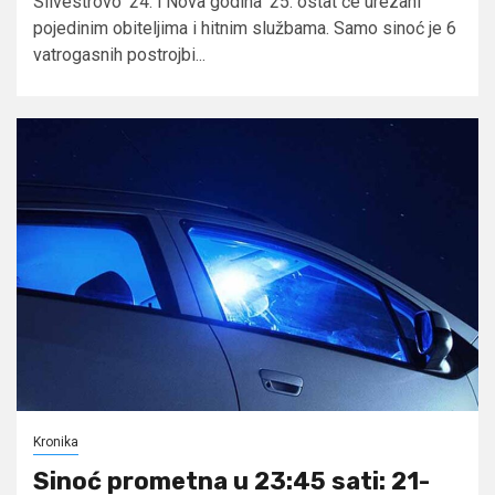
Silvestrovo '24. i Nova godina '25. ostat će urezani
pojedinim obiteljima i hitnim službama. Samo sinoć je 6
vatrogasnih postrojbi...
Kronika
Sinoć prometna u 23:45 sati: 21-