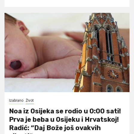
Izabrano
Život
Noa iz Osijeka se rodio u 0:00 sati!
Prva je beba u Osijeku i Hrvatskoj!
Radić: “Daj Bože još ovakvih