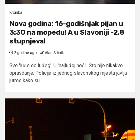
Kronika
Nova godina: 16-godišnjak pijan u
3:30 na mopedu! A u Slavoniji -2.8
stupnjeva!
2 godine ago
Alan Srčnik
Sve 'luđe od luđeg'. U 'najluđoj noći'. Što nije nikakvo
opravdanje. Policija iz jednog slavonskog mjesta javlja
jutros kako su...