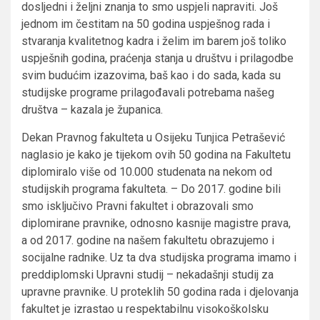
dosljedni i željni znanja to smo uspjeli napraviti. Još
jednom im čestitam na 50 godina uspješnog rada i
stvaranja kvalitetnog kadra i želim im barem još toliko
uspješnih godina, praćenja stanja u društvu i prilagodbe
svim budućim izazovima, baš kao i do sada, kada su
studijske programe prilagođavali potrebama našeg
društva – kazala je županica.
Dekan Pravnog fakulteta u Osijeku Tunjica Petrašević
naglasio je kako je tijekom ovih 50 godina na Fakultetu
diplomiralo više od 10.000 studenata na nekom od
studijskih programa fakulteta. – Do 2017. godine bili
smo isključivo Pravni fakultet i obrazovali smo
diplomirane pravnike, odnosno kasnije magistre prava,
a od 2017. godine na našem fakultetu obrazujemo i
socijalne radnike. Uz ta dva studijska programa imamo i
preddiplomski Upravni studij – nekadašnji studij za
upravne pravnike. U proteklih 50 godina rada i djelovanja
fakultet je izrastao u respektabilnu visokoškolsku