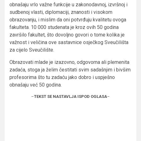
obnašaju vrlo važne funkcije u zakonodavnoj, izvršnoj i
sudbenoj vlasti, diplomaciji, znanosti i visokom
obrazovanju, i mislim da oni potvrđuju kvalitetu ovoga
fakulteta. 10 000 studenata je kroz ovih 50 godina
završilo fakultet, što dovoljno govori o tome kolika je
važnost i veličina ove sastavnice osječkog Sveučilišta
za cijelo Sveučilište.
Obrazovati mlade je izazovno, odgovorna ali plemenita
zadaća, stoga ja želim čestitati svim sadašnjim i bivšim
profesorima što tu zadaću jako dobro i uspješno
obnašaju već 50 godina.
–
TEKST SE NASTAVLJA ISPOD OGLASA
–