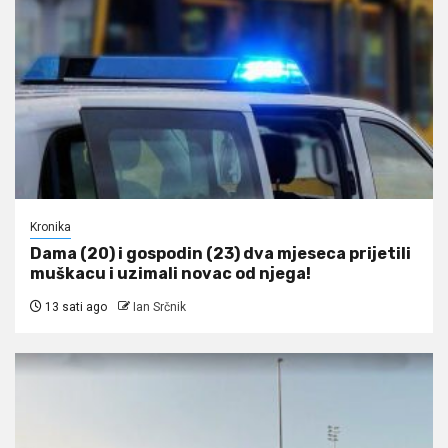
Kronika
Dama (20) i gospodin (23) dva mjeseca prijetili
muškacu i uzimali novac od njega!
13 sati ago
Ian Srčnik