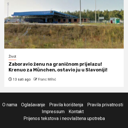
Život
Zaboravio ženu na graničnom prijelazu!
Krenuo za München, ostavio ju u Slavoniji!
13 sati ago
Franc Mihić
O nama
Oglašavanje
Pravila korištenja
Pravila privatnosti
Impressum
Kontakt
Prijenos tekstova i neovlaštena upotreba