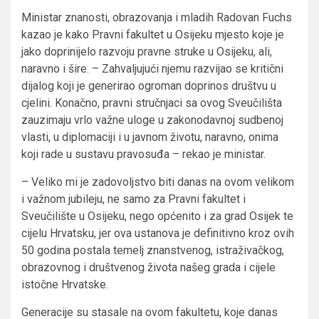
Ministar znanosti, obrazovanja i mladih Radovan Fuchs
kazao je kako Pravni fakultet u Osijeku mjesto koje je
jako doprinijelo razvoju pravne struke u Osijeku, ali,
naravno i šire. – Zahvaljujući njemu razvijao se kritični
dijalog koji je generirao ogroman doprinos društvu u
cjelini. Konačno, pravni stručnjaci sa ovog Sveučilišta
zauzimaju vrlo važne uloge u zakonodavnoj sudbenoj
vlasti, u diplomaciji i u javnom životu, naravno, onima
koji rade u sustavu pravosuđa – rekao je ministar.
– Veliko mi je zadovoljstvo biti danas na ovom velikom
i važnom jubileju, ne samo za Pravni fakultet i
Sveučilište u Osijeku, nego općenito i za grad Osijek te
cijelu Hrvatsku, jer ova ustanova je definitivno kroz ovih
50 godina postala temelj znanstvenog, istraživačkog,
obrazovnog i društvenog života našeg grada i cijele
istočne Hrvatske.
Generacije su stasale na ovom fakultetu, koje danas