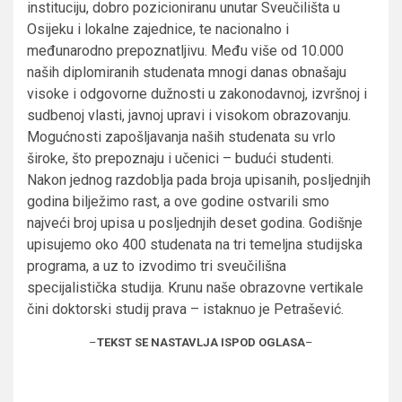
instituciju, dobro pozicioniranu unutar Sveučilišta u
Osijeku i lokalne zajednice, te nacionalno i
međunarodno prepoznatljivu. Među više od 10.000
naših diplomiranih studenata mnogi danas obnašaju
visoke i odgovorne dužnosti u zakonodavnoj, izvršnoj i
sudbenoj vlasti, javnoj upravi i visokom obrazovanju.
Mogućnosti zapošljavanja naših studenata su vrlo
široke, što prepoznaju i učenici – budući studenti.
Nakon jednog razdoblja pada broja upisanih, posljednjih
godina bilježimo rast, a ove godine ostvarili smo
najveći broj upisa u posljednjih deset godina. Godišnje
upisujemo oko 400 studenata na tri temeljna studijska
programa, a uz to izvodimo tri sveučilišna
specijalistička studija. Krunu naše obrazovne vertikale
čini doktorski studij prava – istaknuo je Petrašević.
–
TEKST SE NASTAVLJA ISPOD OGLASA
–