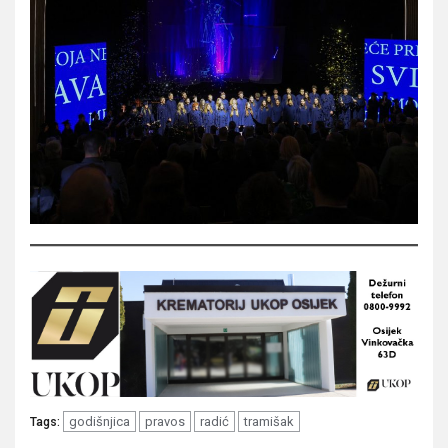
godišnjica
pravos
radić
tramišak
Tags: