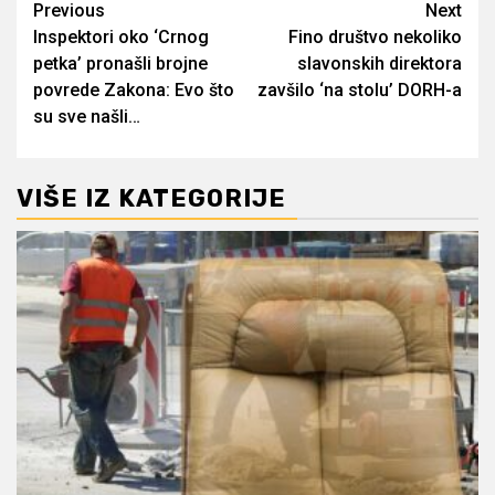
Post
Previous
Next
Inspektori oko ‘Crnog
Fino društvo nekoliko
navigation
petka’ pronašli brojne
slavonskih direktora
povrede Zakona: Evo što
zavšilo ‘na stolu’ DORH-a
su sve našli…
VIŠE IZ KATEGORIJE