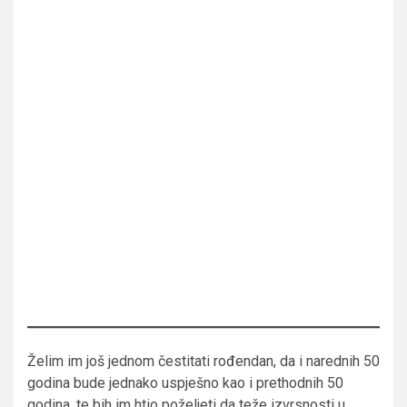
Želim im još jednom čestitati rođendan, da i narednih 50
godina bude jednako uspješno kao i prethodnih 50
godina, te bih im htio poželjeti da teže izvrsnosti u