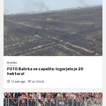
Kronika
FOTO Balirka se zapalila: Izgorjelo je 20
hektara!
12 sati ago
Ian Srčnik