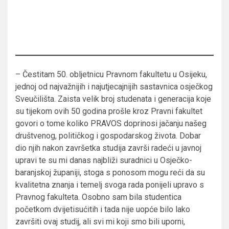
– Čestitam 50. obljetnicu Pravnom fakultetu u Osijeku,
jednoj od najvažnijih i najutjecajnijih sastavnica osječkog
Sveučilišta. Zaista velik broj studenata i generacija koje
su tijekom ovih 50 godina prošle kroz Pravni fakultet
govori o tome koliko PRAVOS doprinosi jačanju našeg
društvenog, političkog i gospodarskog života. Dobar
dio njih nakon završetka studija završi radeći u javnoj
upravi te su mi danas najbliži suradnici u Osječko-
baranjskoj županiji, stoga s ponosom mogu reći da su
kvalitetna znanja i temelj svoga rada ponijeli upravo s
Pravnog fakulteta. Osobno sam bila studentica
početkom dvijetisućitih i tada nije uopće bilo lako
završiti ovaj studij, ali svi mi koji smo bili uporni,