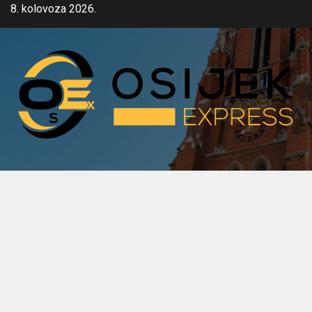
Skip
8. kolovoza 2026.
to
content