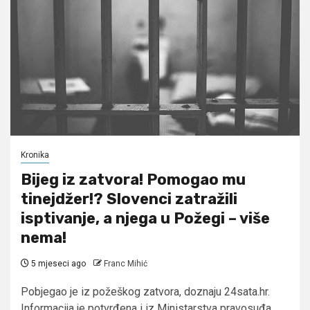
Kronika
Bijeg iz zatvora! Pomogao mu
tinejdžer!? Slovenci zatražili
isptivanje, a njega u Požegi – više
nema!
5 mjeseci ago
Franc Mihić
Pobjegao je iz požeškog zatvora, doznaju 24sata.hr.
Informacija je potvrđena i iz Ministarstva pravosuđa,