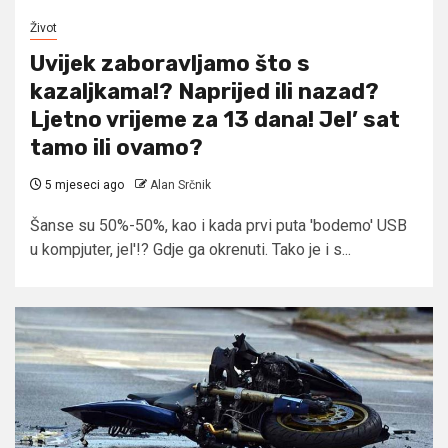
Život
Uvijek zaboravljamo što s
kazaljkama!? Naprijed ili nazad?
Ljetno vrijeme za 13 dana! Jel’ sat
tamo ili ovamo?
5 mjeseci ago
Alan Srčnik
Šanse su 50%-50%, kao i kada prvi puta 'bodemo' USB
u kompjuter, jel'!? Gdje ga okrenuti. Tako je i s...