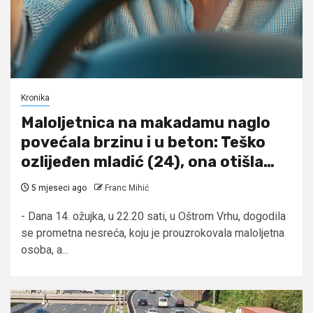
Kronika
Maloljetnica na makadamu naglo
povećala brzinu i u beton: Teško
ozlijeđen mladić (24), ona otišla…
5 mjeseci ago
Franc Mihić
- Dana 14. ožujka, u 22.20 sati, u Oštrom Vrhu, dogodila
se prometna nesreća, koju je prouzrokovala maloljetna
osoba, a...