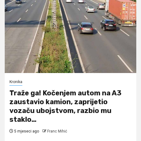
Kronika
Traže ga! Kočenjem autom na A3
zaustavio kamion, zaprijetio
vozaču ubojstvom, razbio mu
staklo…
5 mjeseci ago
Franc Mihić