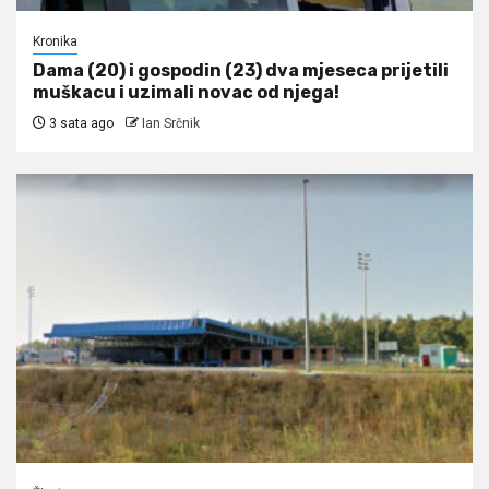
Kronika
Dama (20) i gospodin (23) dva mjeseca prijetili
muškacu i uzimali novac od njega!
3 sata ago
Ian Srčnik