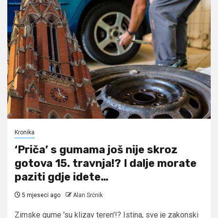
Kronika
‘Priča’ s gumama još nije skroz
gotova 15. travnja!? I dalje morate
paziti gdje idete…
5 mjeseci ago
Alan Srčnik
Zimske gume 'su klizav teren'!? Istina, sve je zakonski