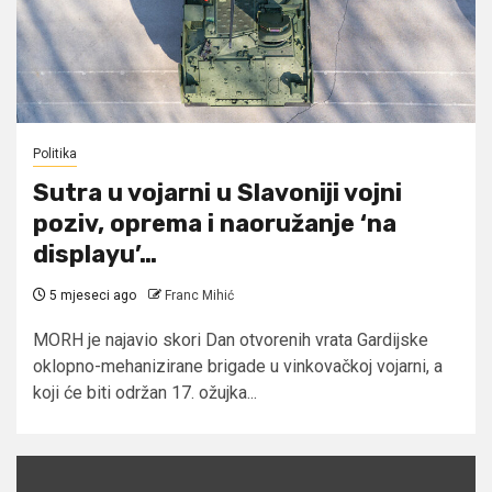
Politika
Sutra u vojarni u Slavoniji vojni
poziv, oprema i naoružanje ‘na
displayu’…
5 mjeseci ago
Franc Mihić
MORH je najavio skori Dan otvorenih vrata Gardijske
oklopno-mehanizirane brigade u vinkovačkoj vojarni, a
koji će biti održan 17. ožujka...