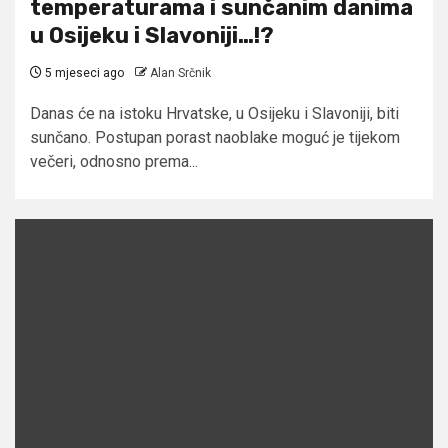
temperaturama i sunčanim danima
u Osijeku i Slavoniji…!?
5 mjeseci ago
Alan Srčnik
Danas će na istoku Hrvatske, u Osijeku i Slavoniji, biti
sunčano. Postupan porast naoblake moguć je tijekom
večeri, odnosno prema...