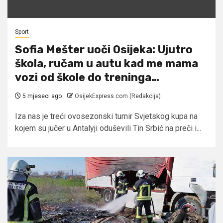
Sport
Sofia Mešter uoči Osijeka: Ujutro
škola, ručam u autu kad me mama
vozi od škole do treninga…
5 mjeseci ago
OsijekExpress.com (Redakcija)
Iza nas je treći ovosezonski turnir Svjetskog kupa na
kojem su jučer u Antalyji oduševili Tin Srbić na preči i...