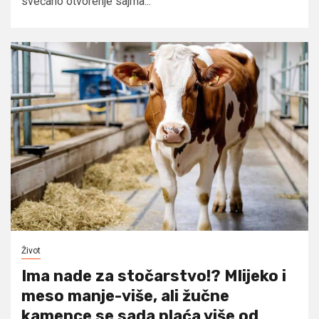
svečano otvorenje sajma...
Život
Ima nade za stočarstvo!? Mlijeko i
meso manje-više, ali žučne
kamence se sada plaća više od