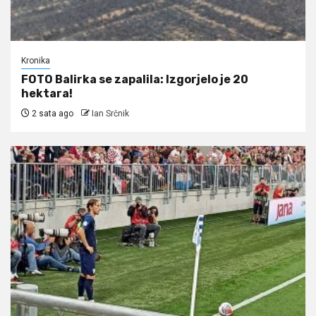
Kronika
FOTO Balirka se zapalila: Izgorjelo je 20
hektara!
2 sata ago
Ian Srčnik