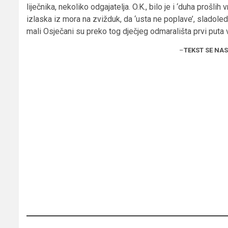
liječnika, nekoliko odgajatelja. O.K., bilo je i ‘duha prošlih
izlaska iz mora na zvižduk, da ‘usta ne poplave’, sladoled
mali Osječani su preko tog dječjeg odmarališta prvi puta vi
–
TEKST SE NA