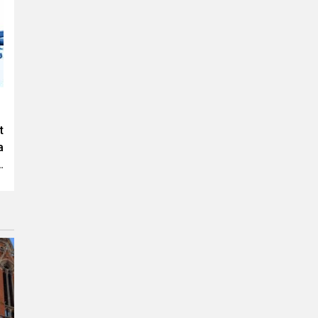
t
a
…