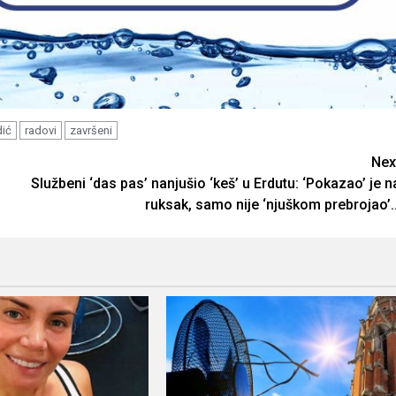
dić
radovi
završeni
Nex
Službeni ‘das pas’ nanjušio ‘keš’ u Erdutu: ‘Pokazao’ je n
ruksak, samo nije ‘njuškom prebrojao’