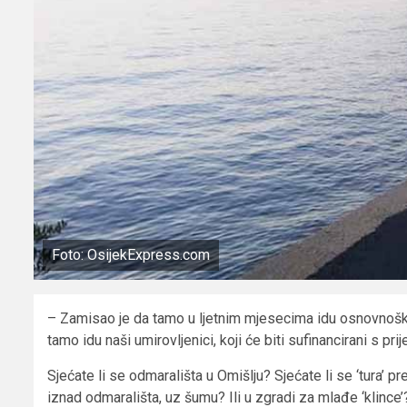
Foto: OsijekExpress.com
– Zamisao je da tamo u ljetnim mjesecima idu osnovnoškol
tamo idu naši umirovljenici, koji će biti sufinancirani s 
Sjećate li se odmarališta u Omišlju? Sjećate li se ‘tura’ 
iznad odmarališta, uz šumu? Ili u zgradi za mlađe ‘klince’? V