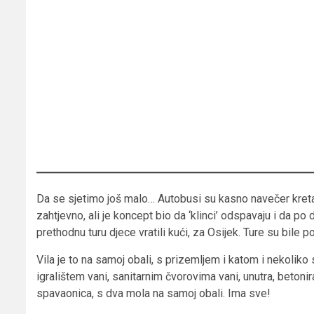
Da se sjetimo još malo… Autobusi su kasno navečer kretali
zahtjevno, ali je koncept bio da ‘klinci’ odspavaju i da p
prethodnu turu djece vratili kući, za Osijek. Ture su bile p
Vila je to na samoj obali, s prizemljem i katom i nekolik
igralištem vani, sanitarnim čvorovima vani, unutra, betoni
spavaonica, s dva mola na samoj obali. Ima sve!