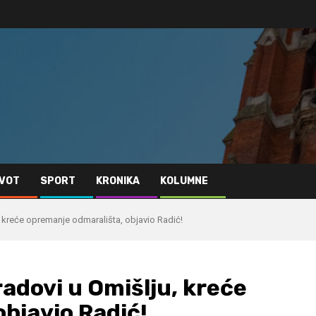
IVOT
SPORT
KRONIKA
KOLUMNE
, kreće opremanje odmarališta, objavio Radić!
radovi u Omišlju, kreće
bjavio Radić!