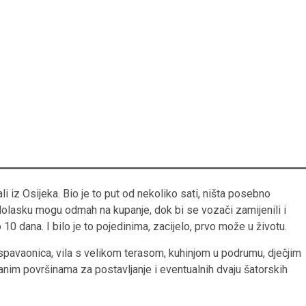
 iz Osijeka. Bio je to put od nekoliko sati, ništa posebno
o dolasku mogu odmah na kupanje, dok bi se vozači zamijenili i
o 10 dana. I bilo je to pojedinima, zacijelo, prvo može u životu.
o spavaonica, vila s velikom terasom, kuhinjom u podrumu, dječjim
ranim površinama za postavljanje i eventualnih dvaju šatorskih