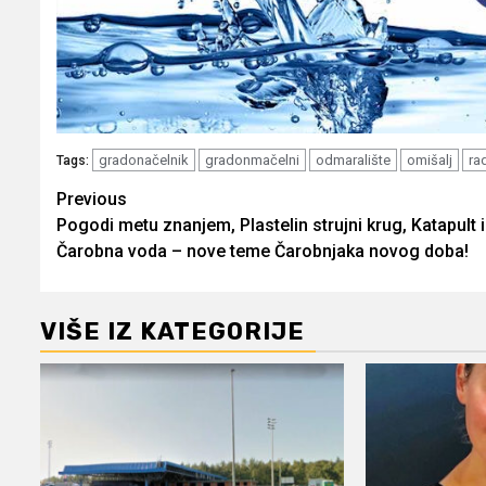
gradonačelnik
gradonmačelni
odmaralište
omišalj
ra
Tags:
Post
Previous
Pogodi metu znanjem, Plastelin strujni krug, Katapult i
navigation
Čarobna voda – nove teme Čarobnjaka novog doba!
VIŠE IZ KATEGORIJE