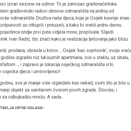
ljenici izvan sezone na odmor. To je zamisao gradonačelnika
vršeni građevinski radovi obnove odmarališta na jednoj od
o, bivše odmaralište Društva naša djeca, koje je Osijek kasnije imao
otpunosti su otkupili i preuzeli, a kako bi vratili jednu davnu
ojedinca ondje prvi puta vidjela more, proplivala. Slijedi
k Ivan Radić, što znači kako je realizacija ljetovanja jako blizu.
a’, prodana, obrasla u korov…, Osijek ‘kao svjetionik’, svoje vrać
 godina izgradio niz luksuznih apartmana, sve u staklu, uz obalu,
faltom…, i zapravo je lokacija osječkog odmarališta vrlo
e osječka djeca i umirovljenici!
godinu, sve je manje-više izgledalo kao nekad, osim što je bilo u
 I manji objekt sa sanitarnim čvorom povrh zgrade. Štoviše, i
ovi za odbojkašku mrežu. A sada…
STAVLJA ISPOD OGLASA
–