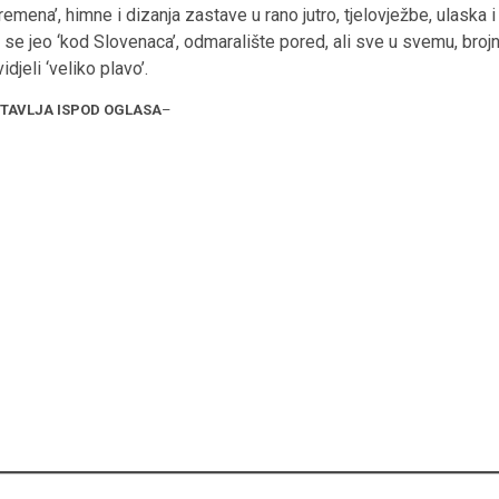
 vremena’, himne i dizanja zastave u rano jutro, tjelovježbe, ulaska i
 se jeo ‘kod Slovenaca’, odmaralište pored, ali sve u svemu, brojn
djeli ‘veliko plavo’.
STAVLJA ISPOD OGLASA
–