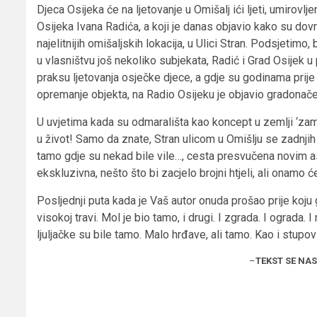
Djeca Osijeka će na ljetovanje u Omišalj ići ljeti, umirov
Osijeka Ivana Radića, a koji je danas objavio kako su do
najelitnijih omišaljskih lokacija, u Ulici Stran. Podsjetim
u vlasništvu još nekoliko subjekata, Radić i Grad Osijek u p
praksu ljetovanja osječke djece, a gdje su godinama prije p
opremanje objekta, na Radio Osijeku je objavio gradonačelni
U uvjetima kada su odmarališta kao koncept u zemlji ‘zamrl
u život! Samo da znate, Stran ulicom u Omišlju se zadnjih
tamo gdje su nekad bile vile…, cesta presvučena novim as
ekskluzivna, nešto što bi zacjelo brojni htjeli, ali onamo ć
Posljednji puta kada je Vaš autor onuda prošao prije koju 
visokoj travi. Mol je bio tamo, i drugi. I zgrada. I ograda.
ljuljačke su bile tamo. Malo hrđave, ali tamo. Kao i stup
–
TEKST SE NA