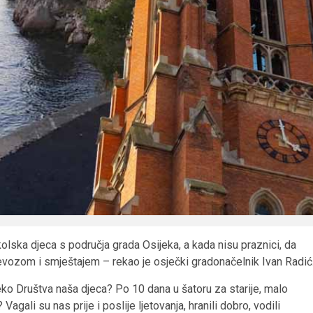
ska djeca s područja grada Osijeka, a kada nisu praznici, da
prijevozom i smještajem – rekao je osječki gradonačelnik Ivan Radić
preko Društva naša djeca? Po 10 dana u šatoru za starije, malo
agali su nas prije i poslije ljetovanja, hranili dobro, vodili