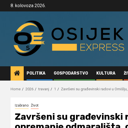
Skip
8. kolovoza 2026.
to
content
POLITIKA
GOSPODARSTVO
KULTURA
Ž
Home
2026
travanj
1
Završeni su građevinski radovi u Omišlju
Izabrano
Život
Završeni su građevinski 
opremanje odmarališta, o