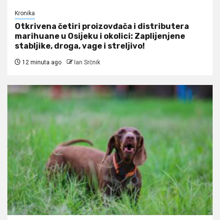
Kronika
Otkrivena četiri proizovđača i distributera
marihuane u Osijeku i okolici: Zaplijenjene
stabljike, droga, vage i streljivo!
12 minuta ago
Ian Srčnik