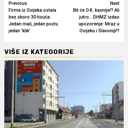
Post
Previous
Next
Firma iz Osijeka ostala
Bit će O.K. kasnije!? Ali
navigation
bez skoro 30 tisuća:
jutro… DHMZ izdao
Jedan mail, jedan poziv,
upozorenje: Mraz u
jedan ‘klik’
Osijeku i Slavoniji!?
VIŠE IZ KATEGORIJE