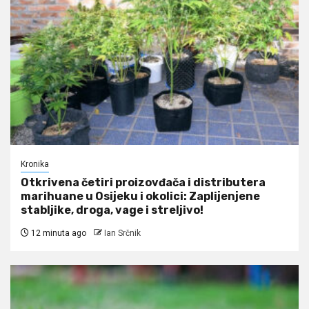
Kronika
Otkrivena četiri proizovđača i distributera
marihuane u Osijeku i okolici: Zaplijenjene
stabljike, droga, vage i streljivo!
12 minuta ago
Ian Srčnik