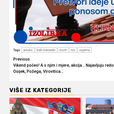
anušić
beli manastir
morh
tvo
vojarna
Tags:
Post
Previous
Vikend počeo! A s njim i mjere, akcija… Najavljuju red
navigation
Osijek, Požega, Virovitica…
VIŠE IZ KATEGORIJE