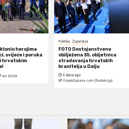
Politika
Župan&Ja
oklonio herojima
FOTO Dostojanstveno
ci, svijeće i poruka
obilježena 35. obljetnica
i hrvatskim
stradavanja hrvatskih
a!
branitelja u Dalju
5 dana ago
Ian Srčnik
OsijekExpress.com (Redakcija)