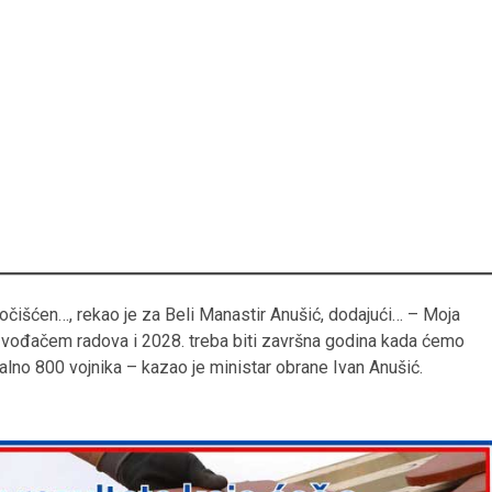
očišćen…, rekao je za Beli Manastir Anušić, dodajući… – Moja
izvođačem radova i 2028. treba biti završna godina kada ćemo
lno 800 vojnika – kazao je ministar obrane Ivan Anušić.