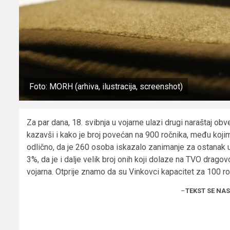
Foto: MORH (arhiva, ilustracija, screenshot)
Za par dana, 18. svibnja u vojarne ulazi drugi naraštaj ob
kazavši i kako je broj povećan na 900 ročnika, među kojim
odlično, da je 260 osoba iskazalo zanimanje za ostanak u 
3%, da je i dalje velik broj onih koji dolaze na TVO drago
vojarna. Otprije znamo da su Vinkovci kapacitet za 100 ro
–
TEKST SE NA