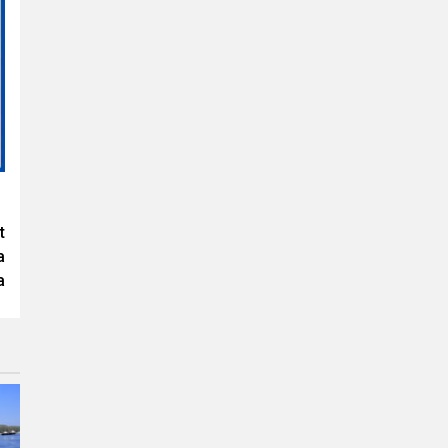
t
a
a