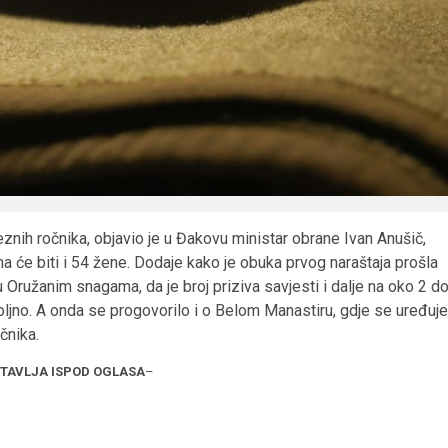
veznih ročnika, objavio je u Đakovu ministar obrane Ivan Anušič,
a će biti i 54 žene. Dodaje kako je obuka prvog naraštaja prošla
Oružanim snagama, da je broj priziva savjesti i dalje na oko 2 d
voljno. A onda se progovorilo i o Belom Manastiru, gdje se uređuje
čnika.
STAVLJA ISPOD OGLASA
–