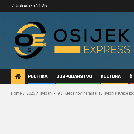
Skip
7. kolovoza 2026.
to
content
POLITIKA
GOSPODARSTVO
KULTURA
Ž
Home
2026
svibanj
9
Kreće novi naraštaj 18. svibnja! Kreće i