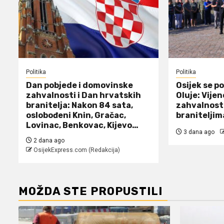
Politika
Politika
Dan pobjede i domovinske
Osijek se p
zahvalnosti i Dan hrvatskih
Oluje: Vijen
branitelja: Nakon 84 sata,
zahvalnost
oslobođeni Knin, Gračac,
braniteljim
Lovinac, Benkovac, Kijevo…
3 dana ago
2 dana ago
OsijekExpress.com (Redakcija)
MOŽDA STE PROPUSTILI