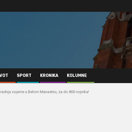
IVOT
SPORT
KRONIKA
KOLUMNE
zgradnja vojarne u Belom Manastiru, za do 800 vojnika!