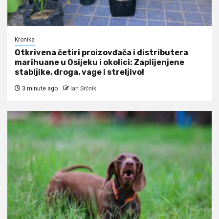
Kronika
Otkrivena četiri proizovđača i distributera
marihuane u Osijeku i okolici: Zaplijenjene
stabljike, droga, vage i streljivo!
3 minute ago
Ian Srčnik