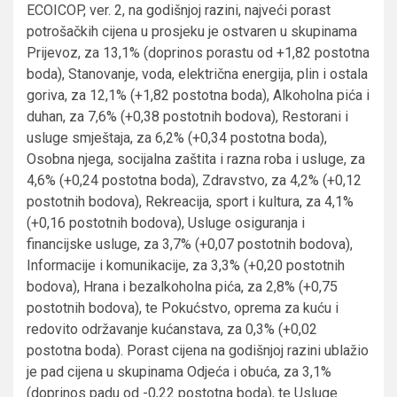
ECOICOP, ver. 2, na godišnjoj razini, najveći porast
potrošačkih cijena u prosjeku je ostvaren u skupinama
Prijevoz, za 13,1% (doprinos porastu od +1,82 postotna
boda), Stanovanje, voda, električna energija, plin i ostala
goriva, za 12,1% (+1,82 postotna boda), Alkoholna pića i
duhan, za 7,6% (+0,38 postotnih bodova), Restorani i
usluge smještaja, za 6,2% (+0,34 postotna boda),
Osobna njega, socijalna zaštita i razna roba i usluge, za
4,6% (+0,24 postotna boda), Zdravstvo, za 4,2% (+0,12
postotnih bodova), Rekreacija, sport i kultura, za 4,1%
(+0,16 postotnih bodova), Usluge osiguranja i
financijske usluge, za 3,7% (+0,07 postotnih bodova),
Informacije i komunikacije, za 3,3% (+0,20 postotnih
bodova), Hrana i bezalkoholna pića, za 2,8% (+0,75
postotnih bodova), te Pokućstvo, oprema za kuću i
redovito održavanje kućanstava, za 0,3% (+0,02
postotna boda). Porast cijena na godišnjoj razini ublažio
je pad cijena u skupinama Odjeća i obuća, za 3,1%
(doprinos padu od -0,22 postotna boda), te Usluge