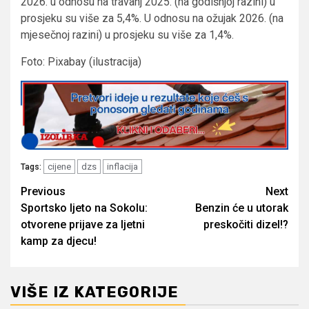
2026. u odnosu na travanj 2025. (na godišnjoj razini) u
prosjeku su više za 5,4%. U odnosu na ožujak 2026. (na
mjesečnoj razini) u prosjeku su više za 1,4%.
Foto: Pixabay (ilustracija)
cijene
dzs
inflacija
Tags:
Post
Previous
Next
Sportsko ljeto na Sokolu:
Benzin će u utorak
navigation
otvorene prijave za ljetni
preskočiti dizel!?
kamp za djecu!
VIŠE IZ KATEGORIJE