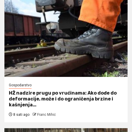
Gospodarstvo
HŽ nadzire prugu po vrućinama: Ako dođe do
deformacije, može i do ograničenja brzine i
kašnjenja…
8 sati ago
Franc Mihić