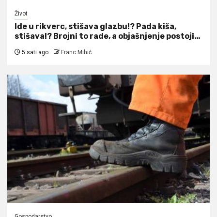
Život
Ide u rikverc, stišava glazbu!? Pada kiša,
stišava!? Brojni to rade, a objašnjenje postoji…
5 sati ago
Franc Mihić
Gospodarstvo