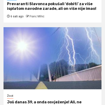
Prevaranti Slavonca pokušali ‘dobiti’ za više
isplatom navodne zarade, ali on više nije imao!
6 sati ago
Franc Mihić
Život
Još danas 39, a onda osvježenje! Ali, ne