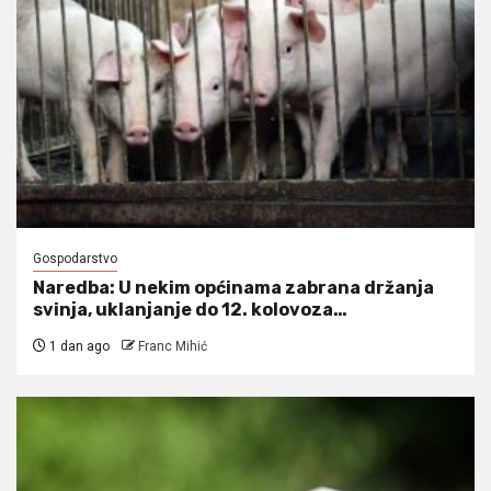
Gospodarstvo
Naredba: U nekim općinama zabrana držanja
svinja, uklanjanje do 12. kolovoza…
1 dan ago
Franc Mihić