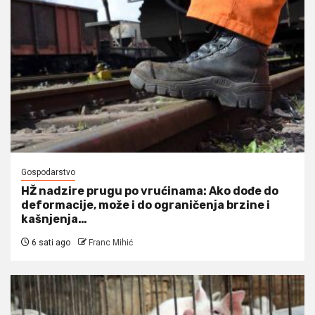
Gospodarstvo
HŽ nadzire prugu po vrućinama: Ako dođe do
deformacije, može i do ograničenja brzine i
kašnjenja…
6 sati ago
Franc Mihić