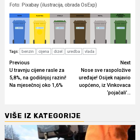
Foto: Pixabay (ilustracija, obrada OsExp)
benzin
cijena
dizel
uredba
vlada
Tags:
Post
Previous
Next
U travnju cijene rasle za
Nose sve raspoložive
navigation
5,8%, na godišnjoj razini!
uređaje! Osijek najavio
Na mjesečnoj oko 1,6%
uopćeno, iz Vinkovaca
‘pojačali’…
VIŠE IZ KATEGORIJE