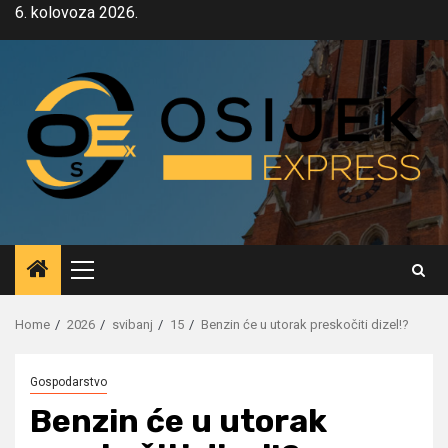
Skip
6. kolovoza 2026.
to
content
Primary
Menu
Home
2026
svibanj
15
Benzin će u utorak preskočiti dizel!?
Gospodarstvo
Benzin će u utorak