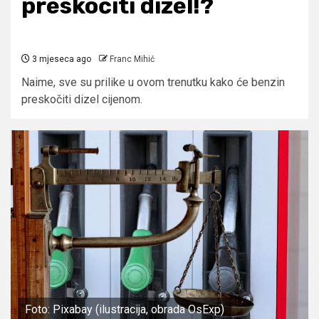
preskočiti dizel!?
3 mjeseca ago
Franc Mihić
Naime, sve su prilike u ovom trenutku kako će benzin
preskočiti dizel cijenom.
Foto: Pixabay (ilustracija, obrada OsExp)